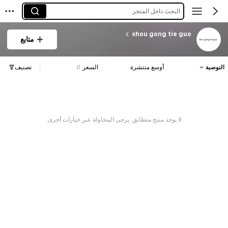
البحث داخل المتجر
shou gong tie guo
متابع
التوصية
أوسع منتشرة
السعر
تصنيف
لا يوجد منتج متطابق. يرجى المحاولة عبر خيارات أخرى.