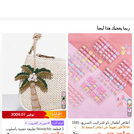
ربما يعجبك هذا أيضاً
8
توفير JOD0.07
6
أظافر أطفال ناو للتركيب السريع، (168
#حورية_الغروب
قطعة و 24 قطعة) أظافر صناعية مسبقة
5# الأعلى تقييماً
في أظافر الضغط للأطفال
1 قطعة Novachic تعليقة حقيبة بأسلوب
اللصق للأطفال، مجموعة أظافر صناعية
1
1
العطلات مزينة بالخرز على شكل نجمة الب
.08
JOD
%10-
بعد الكوبون