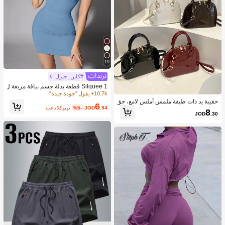
19
#كلين_جيرل
Silquee 1 قطعة بدلة جسم بياقة مربعة ل
ون سادة
10.7k+ يقول "جودة جيدة"
حقيبة يد ذات طبقة ملمس أملس لامع، حق
6
.94
JOD
%5-
بعد الكوبون
يبة كروس بسيطة للنساء للتنقل اليومي
8
JOD
.30