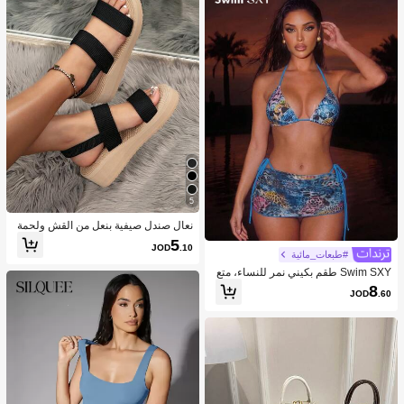
5
نعال صندل صيفية بنعل من القش ولحمة
قماشية بطبعات شريطية، صندل كعب للا
5
JOD
.10
صطياف
#طبعات_مائية
Swim SXY طقم بكيني نمر للنساء، متع
دد القطع، للعطلات، كاجوال، حمام السبا
8
JOD
.60
حة، الشاطئ، تشمس، بدلة سباحة جذابة