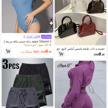
19
#كلين_جيرل
Silquee 1 قطعة بدلة جسم بياقة مربعة ل
ون سادة
10.7k+ يقول "جودة جيدة"
حقيبة يد ذات طبقة ملمس أملس لامع، حق
6
.06
JOD
%17-
بعد الكوبون
يبة كروس بسيطة للنساء للتنقل اليومي
8
JOD
.30