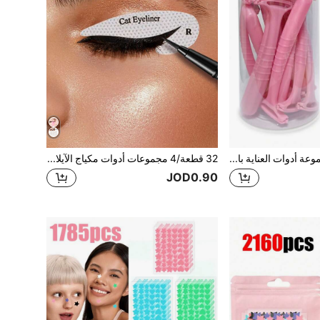
12/6/3/1 قطعة مجموعة أدوات العناية بالقدم، تشمل مزيل الندبات، ملف القدم، فرشاة القدم، أدوات العناية بالقدم، مع حقيبة تخزين، صندوق وحافظة، العناية المنزلية بالقدم، العناية المهنية بالقدم، فرشاة القدم، مناسبة لإزالة الجلد الميت
32 قطعة/4 مجموعات أدوات مكياج الآيلاينر، ملصقات آيلاينر عين القطة، قوالب ظلال العيون والآيلاينر، آيلاينر عين القطة، قالب مكياج عين الثعلب، قوالب ملصقات آيلاينر، ملحقات أدوات مكياج العيون، قوالب مكياج العيون، شريط وملصقات آيلاينر، بطاقات قوالب مكياج العيون، ملصقات مكياج العيون المبتدئين، قوالب آيلاينر، آيلاينر وأدوات مكياج العيون للمبتدئين
JOD0.90