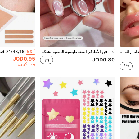
1 قطعة أداة إزالة شعر الوجه - أداة إزالة شعر الوجه بدون ألم، أداة إزالة الشعر بأسطوانة زنبركية محمولة، أداة إزالة الشعر بأسلوب الزنبرك، أداة إزالة الشعر خفيفة الوزن، مناسبة للجنسين، مناسبة للشفة العليا والذقن والوجه والرقبة والذراعين والساقين - سهلة الاستخدام، أداة تجميل DIY محمولة
أداة فن الأظافر المغناطيسية المهنية بشكل عين القطة، قوة مغناطيسية قوية لمناكير الجل، عصا جل بولندي متعددة الوظائف، مناسبة للاستخدام المنزلي وصالون الأظافر DIY، لوازم فن الأظافر، موسم العودة إلى المدرسة
%5-
JOD0.95
JOD0.80
بعد الكوبون