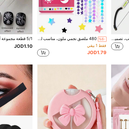
1 قطعة مسطرة مطرزة للحواجب، تصميم أفقي، قالب تشكيل الحواجب، أداة قالب الحواجب المتماثل، مع ميزان، أداة أساسية لأخصائيي التجميل
480 ملصق نجمي ملون، مناسب للديكور اليومي والمناسبات والحفلات، مجموعة متنوعة من ملصقات الحفلات، ملصقات نجمية جميلة، ملصقات للوجه (للاستخدام الديكوري فقط، ليست مستحضرات تجميل)
%6-
فقط 1 بيقي
JOD1.10
JOD1.79