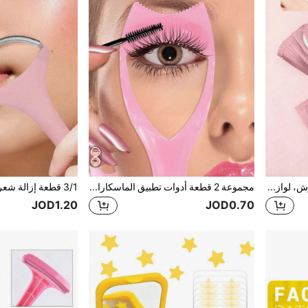
30 زوج من وسادات عزل الرموش، لوازم تمديد الرموش غير قابلة للتقشر، مناسبة لتمديد الرموش والعزل والحماية؛ رقع جل للعين، ملصقات عين قابلة للتنفس، وسادات تجميل الوجه، ملصقات التدريب؛ أدوات المكياج، أدوات الرموش، مناسبة كهدية للنساء أو هدية عيد الميلاد (اختياري 20 زوج/10 أزواج/1 زوج).
مجموعة 2 قطعة أدوات تطبيق الماسكارا ثلاثية الوظائف، واقي الرموش، مساعد المكياج، مساعد المكياج القابل لإعادة الاستخدام للمبتدئين لتطبيق الماسكارا والآيلاينر بشكل مثالي، إنشاء رموش طبيعية خالية من التكتل مع فاصل الرموش
JOD1.20
JOD0.70