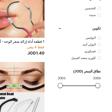
للجنسين
سيدة
تكوين
البوليس
تر
البولي أميد
فقط 4 بيقي
فسكوزي
JOD1.40
كلوريد متعدد الفينيل
نطاق السعر (JOD)
JOD
3
JOD
0