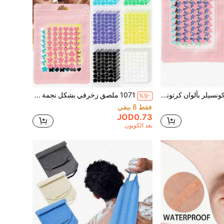
1440 ملصق كونسيلر بألوان كرتونية - وردي، أسود، أبيض، أزرق، بنفسجي، أخضر، بشكل نجمي، ملصقات كونسيلر ضرورية للتصوير، مناسبة للحفلات والتجمعات والديكور والتجميل والسفر والنوم، هدية ومنحة رائعة بسعر معقول
1071 ملصق زخرفي بشكل نجمة وقلب، بألوان الوردي والأسود والأبيض والأزرق والبنفسجي والأخضر، مناسبة للتصوير والرسم على الوجه وحفلات متنوعة. توفر مجموعات ب- 714 قطعة/357 قطعة/51 قطعة، بسعر معقول، يمكن استخدامها لديكور الغرف
%9-
فقط 8 بيقي
JOD0.73
بعد الكوبون