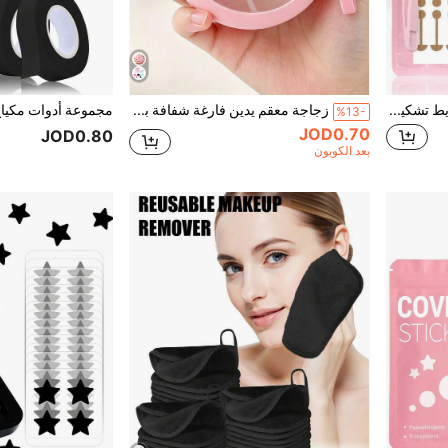
مشبك أنف غير مرئي جديد، شريط تشكيل الأنف المرن ذاتي اللصق، مناسب للأنوف العريضة، رقعة رفع الأنف صديقة للبشرة، مشبك الأنف. مشبك أنف غير مرئي جديد، مناسب للأنوف الصغيرة والضيقة، مناسب للمكياج والتنكر، هدية مجانية، سفر، منتج رخيص، ضروريات السفر، تشكيل الأنف، مناسب للخريف والشتاء، Y2K، هالوين، حفلة، ، رأس السنة، عيد الميلاد وغيرها من المناسبات، وأيضًا هدية رائعة.
زجاجة معقم يدين فارغة شفافة بأسلوب كوري وردي 30 مل، زجاجة معقم يدين بفيونكة وردية، ضروري للسفر، مع خطاف سلسلة مفاتيح، غطاء قلاب وردي، يمكن أن تحتوي على معقم يدين/عطر، تصميم فيونكة ثلاثي الأبعاد. غطاء زجاجة قابل لإعادة الاستخدام، زجاجة فارغة محمولة، قابلة لإعادة التعبئة، حاوية مستحضرات تجميل، مناسبة للسوائل واللوشن والكريم
%13-
JOD0.70
JOD0.80
بعد الكوبون