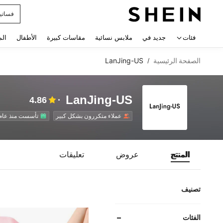
فستان
 navigate search
فئات
جديد في
ملابس نسائية
مقاسات كبيرة
الأطفال
الم
الصفحة الرئيسية
LanJing-US
/
LanJing-US
4.86
عملاء متكررون بشكل كبير
تأسست منذ عام 
المنتج
عروض
تعليقات
تصنيف
الفئات