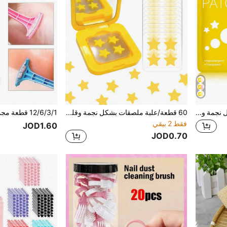
255 قطعة ملصقات وجه بأشكال نجمة وقلب بألوان متنوعة، وردي، أسود، أبيض، أزرق، بنفسجي، أخضر، ضرورية للصور والرسم على الوجه، مناسبة للحفلات والتجمعات والأنشطة الممتعة. 102/51 ورقة
60 قطعة/علبة ملصقات بشكل نجمة وقلب جميلة - تأتي مع مرآة مكياج صغيرة، أنماط كرتونية، بريق لامع، عبوة قيمة بالجملة، مناسبة للرسم على الجسم، رسم الوجه، إكسسوارات الصور، مكياج العطلات، ديكور الحفلات، ديكور الغرفة، السفر، الزينة، مناسبة للبالغين، رائعة لعيد الهالوين، عيد الميلاد، حفلة العزاب، الحفلات، التنكر، حفلة المكتب، حدث المدرسة، حفلة الموضوع (للديكور فقط)
فقط 2 بيقي
JOD1.60
JOD0.70