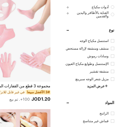
أدوات مكياج
العناية بالأظافر واليدين
والقدمين
نوع
استنسل مكياج الوجه
منشف ومنشفة لإزالة مستحض
رات التجميل
وسادات رموش
الإستنسل وطوابع مكياج العيون
منشفة تقشير
مزيل شعر الوجه سبرينغ
عرض المزيد
3# الأفضل مبيعا
JOD1.20
100+. تم بيع
المواد
الراتنج
قماش غير متناسج