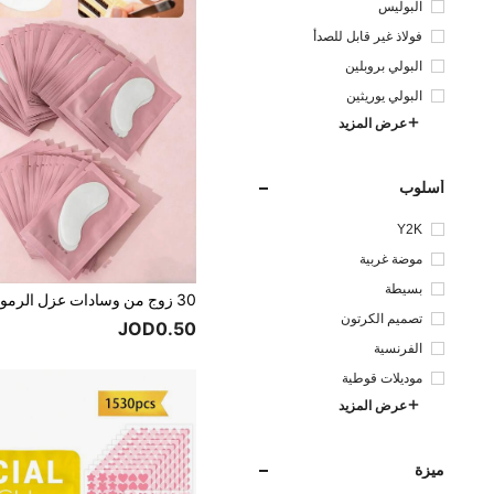
البوليس
تر
فولاذ غير قابل للصدأ
البولي بروبلين
البولي يوريثين
عرض المزيد
أسلوب
Y2K
موضة غربية
بسيطة
تصميم الكرتون
JOD0.50
الفرنسية
موديلات قوطية
عرض المزيد
ميزة