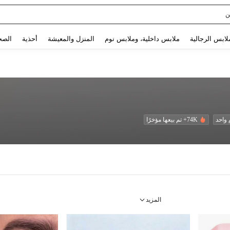
Use up and down arrow keys to البحث الأخير and البحث والعثور. Press Enter to select.
لابس الرجالية
ملابس داخلية، وملابس نوم
المنزل والمعيشة
أحذية
الصح
واحد
74K+ تم بيعها مؤخرًا
المزيد