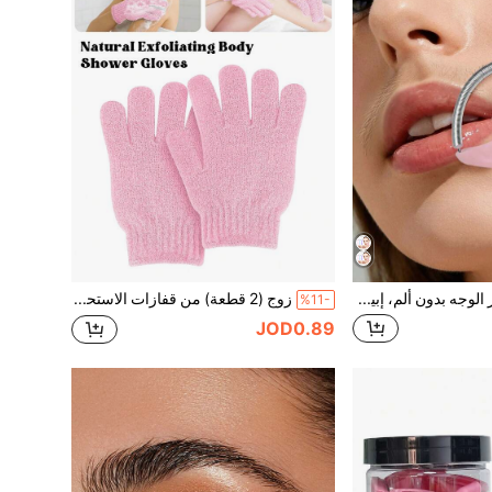
3/1 قطعة إزالة شعر الوجه بدون ألم، إبيلاتور بكرة نابضة محمول، أداة إزالة الشعر بتحميل نابض، أداة إزالة الشعر خفيفة الوزن، مناسبة للرجال والنساء، قابلة للاستخدام على الشفاه والذقن والوجه والرقبة والذراعين والساقين، سهلة الاستخدام
زوج (2 قطعة) من قفازات الاستحمام القابلة للعكس والمقشرة، قفازات تقشير الجسم، أداة استحمام مقشرة بلون أحادي سميك، قفازات استحمام مقشرة وردية ذات طبقتين بدون ألم
%11-
JOD0.89