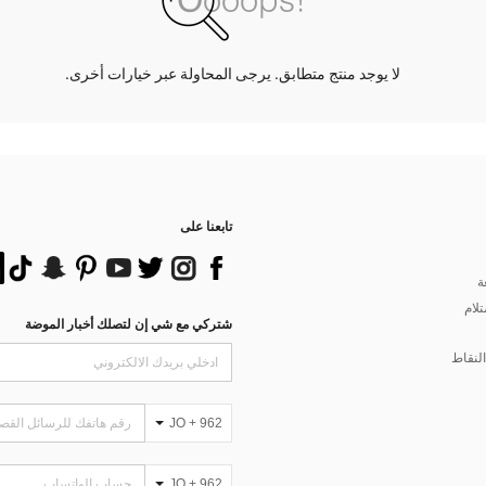
لا يوجد منتج متطابق. يرجى المحاولة عبر خيارات أخرى.
تابعنا على
ة
تلام
شتركي مع شي إن لتصلك أخبار الموضة
لنقاط
JO + 962
JO + 962