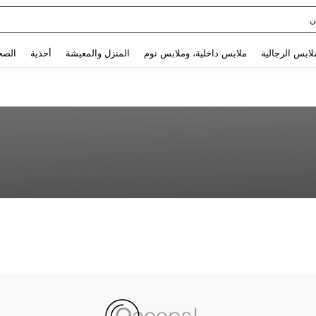
ن
Use up and down arrow keys to البحث الأخير and البحث والعثور. Press Enter to select.
لابس الرجالية
ملابس داخلية، وملابس نوم
المنزل والمعيشة
أحذية
الصح