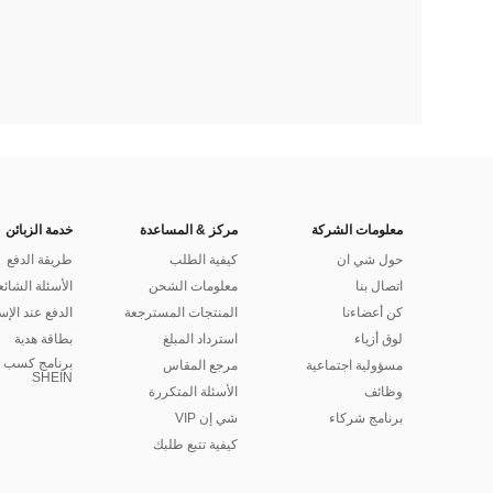
معلومات الشركة
مركز & المساعدة
خدمة الزبائن
حول شي ان
كيفية الطلب
طريقة الدفع
اتصال بنا
معلومات الشحن
الأسئلة الشائع
كن أعضاءنا
المنتجات المسترجعة
الدفع عند الإس
لوق أزياء
استرداد المبلغ
بطاقة هدية
برنامج كسب ا
مسؤولية اجتماعية
مرجع المقاس
SHEIN
وظائف
الأسئلة المتكررة
برنامج شركاء
شي إن VIP
كيفية تتبع طلبك