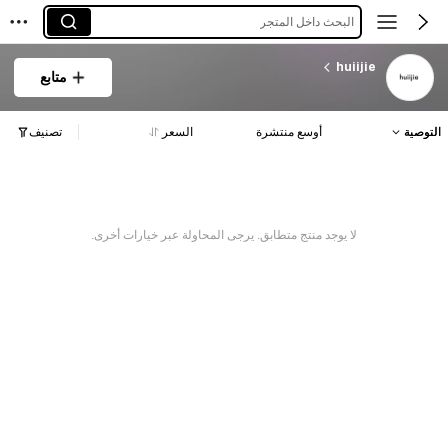
البحث داخل المتجر
huiijie
متابع
التوصية
أوسع منتشرة
السعر
تصنيف
لا يوجد منتج متطابق. يرجى المحاولة عبر خيارات أخرى.