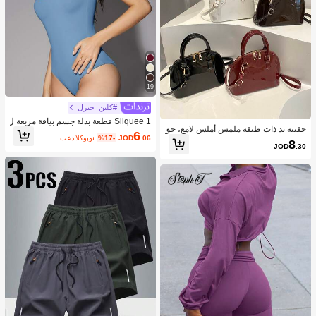
19
#كلين_جيرل
Silquee 1 قطعة بدلة جسم بياقة مربعة ل
حقيبة يد ذات طبقة ملمس أملس لامع، حق
ون سادة
6
.06
JOD
%17-
بعد الكوبون
يبة كروس بسيطة للنساء للتنقل اليومي
8
JOD
.30