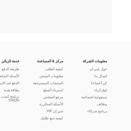
معلومات الشركة
مركز & المساعدة
خدمة الزبائن
حول شي ان
كيفية الطلب
طريقة الدفع
اتصال بنا
معلومات الشحن
الأسئلة الشائع
كن أعضاءنا
المنتجات المسترجعة
الدفع عند الإس
لوق أزياء
استرداد المبلغ
بطاقة هدية
برنامج كسب ا
مسؤولية اجتماعية
مرجع المقاس
SHEIN
وظائف
الأسئلة المتكررة
برنامج شركاء
شي إن VIP
كيفية تتبع طلبك