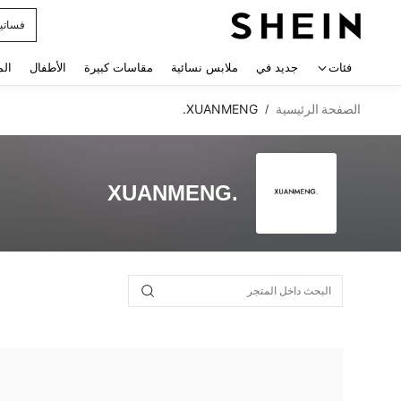
فساتي
 navigate search
فئات
جديد في
ملابس نسائية
مقاسات كبيرة
الأطفال
الم
الصفحة الرئيسية
XUANMENG.
/
XUANMENG.