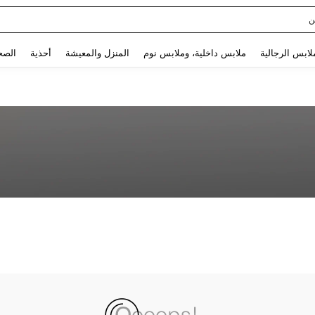
ن
Use up and down arrow keys to البحث الأخير and البحث والعثور. Press Enter to select.
لابس الرجالية
ملابس داخلية، وملابس نوم
المنزل والمعيشة
أحذية
الصح