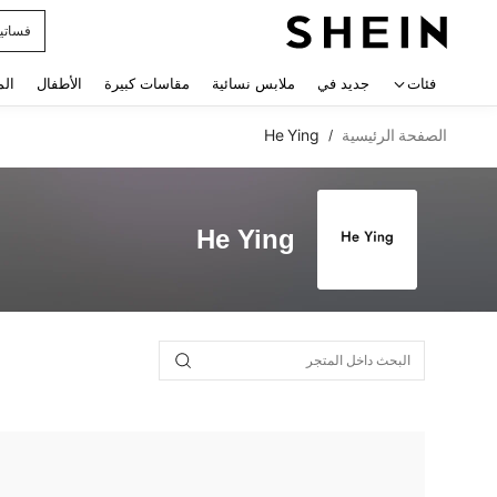
فساتي
 navigate search
فئات
جديد في
ملابس نسائية
مقاسات كبيرة
الأطفال
الم
الصفحة الرئيسية
He Ying
/
He Ying