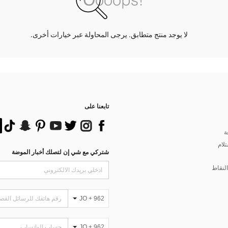
لا يوجد منتج متطابق. يرجى المحاولة عبر خيارات أخرى.
تابعنا على
ة
تلام
شتركي مع شي إن لتصلك أخبار الموضة
لنقاط
JO + 962
JO + 962