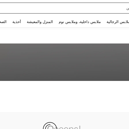
ن
Use up and down arrow keys to البحث الأخير and البحث والعثور. Press Enter to select.
لابس الرجالية
ملابس داخلية، وملابس نوم
المنزل والمعيشة
أحذية
الصح