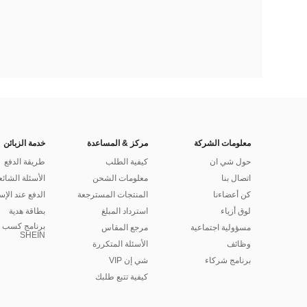
معلومات الشركة
مركز & المساعدة
خدمة الزبائن
حول شي ان
كيفية الطلب
طريقة الدفع
اتصال بنا
معلومات الشحن
الأسئلة الشائع
كن أعضاءنا
المنتجات المسترجعة
الدفع عند الإس
لوق أزياء
استرداد المبلغ
بطاقة هدية
برنامج كسب ا
مسؤولية اجتماعية
مرجع المقاس
SHEIN
وظائف
الأسئلة المتكررة
برنامج شركاء
شي إن VIP
كيفية تتبع طلبك