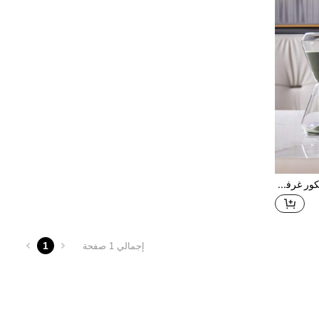
ساعة توقيت حديثة ومبسطة، ديكور غرفة المعيشة الإسكندنافي ، إكسسوارات منزلية لخزانة ، هدية رأس السنة ل- الأب والأم والصديق المقرب ، هدية مميزة صغيرة / تذكارية
1
إجمالي 1 صفحة