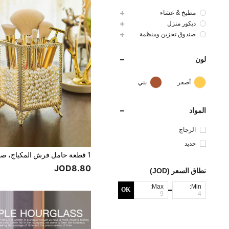
مطبخ & عشاء
ديكور منزل
صندوق تخزين ومنظمة
لون
أصفر
بني
المواد
الزجاج
حديد
JOD8.80
نطاق السعر (JOD)
Max:
Min:
OK