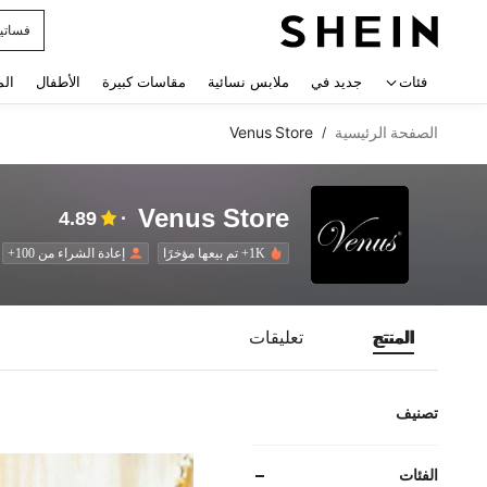
فساتي
 navigate search
فئات
جديد في
ملابس نسائية
مقاسات كبيرة
الأطفال
الم
الصفحة الرئيسية
Venus Store
/
Venus Store
4.89
1K+ تم بيعها مؤخرًا
إعادة الشراء من 100+
المنتج
تعليقات
تصنيف
الفئات