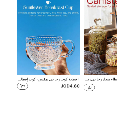
زجاجة ذات غطاء سداد زجاجي، برطمان تخزين بشكل قلب إبداعي، برطمان للوجبات الخفيفة/الحلوى بلون كهرماني، مناسب للاستخدام المنزلي
1 قطعة كوب زجاجي بمقبض، كوب إفطار زجاجي بأسلوب إنستغرام، كوب الشوفان، كوب المشروبات، كوب العصير، كوب الشاي، كوب حليب جذاب للغاية - كوب زجاجي شفاف بمقبض - كوب إفطار مزخرف بزهرة عباد الشمس - كوب زجاجي بسعة صغيرة - كوب شفاف مقاوم للحرارة مصنوع يدويًا - كوب صغير - كوب إسبريسو صغير لعشاق القهوة - ديكور المنزل
JOD4.80