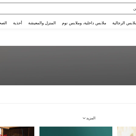
ن
Use up and down arrow keys to البحث الأخير and البحث والعثور. Press Enter to select.
لابس الرجالية
ملابس داخلية، وملابس نوم
المنزل والمعيشة
أحذية
الصح
المزيد