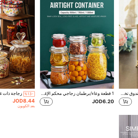
1 قطعة حامل فرش المكياج، صندوق تخزين فرش المكياج وقلم الحواجب مع غطاء، حامل قلم الحواجب الشفاف من الزجاج واللؤلؤ. منظم سطح المكتب للبنات، هدية رأس السنة للنساء، أفضل صديقة، الأم، الصديقة، هدية صغيرة مثيرة للاهتمام - مصنوع من المعدن والزجاج، هدية عيد ميلاد مثالية.
1 قطعة وعاء/برطمان زجاجي محكم الإغلاق، برطمان المخلل/الخضروات المملحة، برطمان العسل، برطمان تخزين السكر، برطمان محكم الإغلاق، زجاجة فارغة، 500مل/750مل/1000مل، مناسب للاستخدام المنزلي
%13-
JOD8.44
JOD6.20
بعد الكوبون