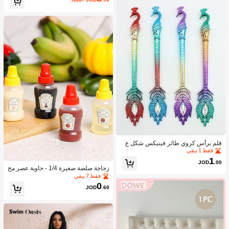
قلم برأس كروي طائر فينيكس شكل ع
شوائي قطعة واحدة
فقط 1 بيقي
1
JOD
.00
زجاجة صلصة صغيرة 1/4 - حاوية عصر مح
مولة للتوابل لصلصة الطماطم والزيت و
فقط 7 بيقي
صلصة الصويا والعسل - بلاستيك، مثالية ل
0
JOD
.60
غداء المكتب، حاوية بلاستيكية محمولة، أد
وات مطبخ للنزهات المكتبية