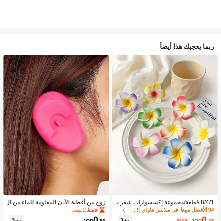
ربما يعجبك هذا أيضاً
8/4/1 قطعة/مجموعة إكسسوارات شعر ب
زوج من أغطية الأذن المقاومة للماء من ال
نقشة زهور استوائية، مشابك شعر بلومير
سيليكون لصبغ الشعر، أداة تصفيف الشع
فقط 2 بيقي
9# الأفضل مبيعا
في ملابس هاواي إكسسوارات
يا ملونة، مناسبة لعطلات الشاطئ والتص
ر في صالون الحلاقة
0
0
JOD
.90
%14-
JOD
.43