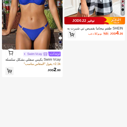
5
توفير JOD0.22
SHEIN طقم بيجاما بقميص تي شيرت به
4
جيب ذو طبعة الشوريس ذي الشكل الشع
.26
JOD
%5-
بعد الكوبون
بي البوفالو
5
1
1
Swim Vcay
Swim Vcay بكيني سفلي بشكل سلسلة
حلقات شاطئية صيفية، ملابس سباحة للع
2.1k+ يقول "المقاس مناسب"
طلات
2
JOD
.80