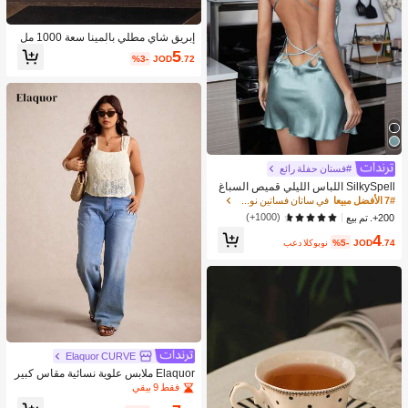
إبريق شاي مطلي بالمينا سعة 1000 مل
مع م거름기, متوفر أيضًا: وعاء مطلي بالم
5
%3-
JOD
.72
ينا، إبريق مطلي بالمينا بطراز نوردي رجع
ي، إبريق مطلي بالذهب، إبريق ماء/قهوة
متعدد الاستخدامات مقاوم للحرارة، زجاج
ة زيت/خل/ماء غير قابلة للكسر، إكسسوا
رات ديكور منزلي أنيقة. اليوم الوطني ال
سعودي
#فستان حفلة رائع
SilkySpell اللباس الليلي قميص السباغ
يتي بزخرفة دانتيل رموش بظهر مفتوح مت
7# الأفضل مبيعا
في ساتان فساتين نوم نسائية
قاطع من الساتان
(1000+)
200+. تم بيع
4
.74
JOD
%5-
بعد الكوبون
Elaquor CURVE
Elaquor ملابس علوية نسائية مقاس كبير
للعطلات كاجوال بلون موحد ونسيج بارز
فقط 9 بيقي