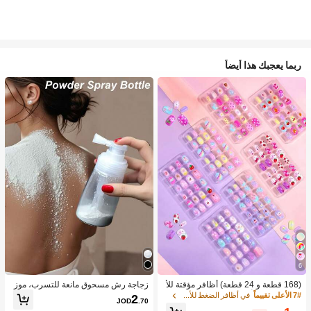
ربما يعجبك هذا أيضاً
6
(168 قطعة و 24 قطعة) أظافر مؤقتة للأ
زجاجة رش مسحوق مانعة للتسرب، موز
طفال للبنات، أظافر Naio Kids الزائفة،
ع مسحوق متعدد الاستخدامات، هزاز مس
7# الأعلى تقييماً
في أظافر الضغط للأطفال
2
JOD
.70
أظافر ملصقة مسبقة اللصق، طقم أظافر
حوق تالك منزلي محمول، حاوية قابلة لإعا