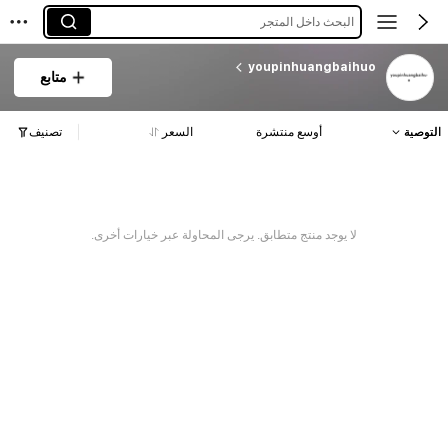
البحث داخل المتجر
youpinhuangbaihuo
متابع
التوصية
أوسع منتشرة
السعر
تصنيف
لا يوجد منتج متطابق. يرجى المحاولة عبر خيارات أخرى.