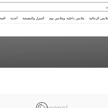
ن
Use up and down arrow keys to البحث الأخير and البحث والعثور. Press Enter to select.
لابس الرجالية
ملابس داخلية، وملابس نوم
المنزل والمعيشة
أحذية
الصح