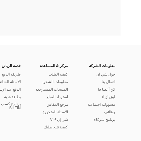
معلومات الشركة
مركز & المساعدة
خدمة الزبائن
حول شي ان
كيفية الطلب
طريقة الدفع
اتصال بنا
معلومات الشحن
الأسئلة الشائع
كن أعضاءنا
المنتجات المسترجعة
الدفع عند الإس
لوق أزياء
استرداد المبلغ
بطاقة هدية
برنامج كسب ا
مسؤولية اجتماعية
مرجع المقاس
SHEIN
وظائف
الأسئلة المتكررة
برنامج شركاء
شي إن VIP
كيفية تتبع طلبك