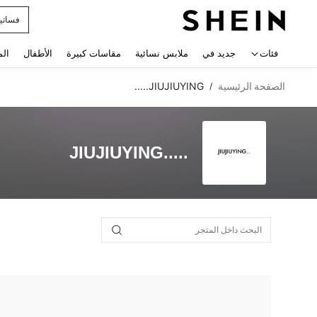
فساتي
 navigate search
فئات
جديد في
ملابس نسائية
مقاسات كبيرة
الأطفال
الم
الصفحة الرئيسية
JIUJIUYING.....
/
JIUJIUYING.....