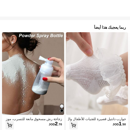
ربما يعجبك هذا أيضاً
جوارب دانتيل قصيرة للفتيات للأطفال وال
زجاجة رش مسحوق مانعة للتسرب، موز
2
1
رضع بنمط الأميرة اللطيفة، الخامة، مريح
ع مسحوق متعدد الاستخدامات، هزاز مس
JOD
.70
JOD
.50
ة ومتوفرة بتصميم دانتيل بأجنحة بيضاء و
حوق تالك منزلي محمول، حاوية قابلة لإعا