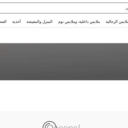
ن
Use up and down arrow keys to البحث الأخير and البحث والعثور. Press Enter to select.
لابس الرجالية
ملابس داخلية، وملابس نوم
المنزل والمعيشة
أحذية
الصح