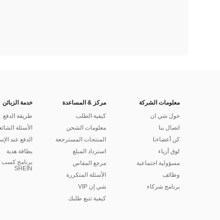
معلومات الشركة
مركز & المساعدة
خدمة الزبائن
حول شي ان
كيفية الطلب
طريقة الدفع
اتصال بنا
معلومات الشحن
الأسئلة الشائع
كن أعضاءنا
المنتجات المسترجعة
الدفع عند الإس
لوق أزياء
استرداد المبلغ
بطاقة هدية
برنامج كسب ا
مسؤولية اجتماعية
مرجع المقاس
SHEIN
وظائف
الأسئلة المتكررة
برنامج شركاء
شي إن VIP
كيفية تتبع طلبك