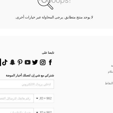
لا يوجد منتج متطابق. يرجى المحاولة عبر خيارات أخرى.
تابعنا على
ة
تلام
شتركي مع شي إن لتصلك أخبار الموضة
لنقاط
JO + 962
JO + 962