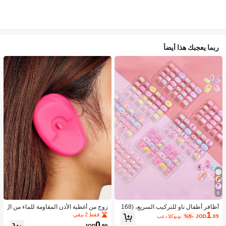
ربما يعجبك هذا أيضاً
6
أظافر أطفال ناو للتركيب السريع، (168
زوج من أغطية الأذن المقاومة للماء من ال
1
قطعة و 24 قطعة) أظافر صناعية مسبقة
سيليكون لصبغ الشعر، أداة تصفيف الشع
فقط 2 بيقي
.09
JOD
%9-
بعد الكوبون
اللصق للأطفال، مجموعة أظافر صناعية
ر في صالون الحلاقة
0
JOD
.90