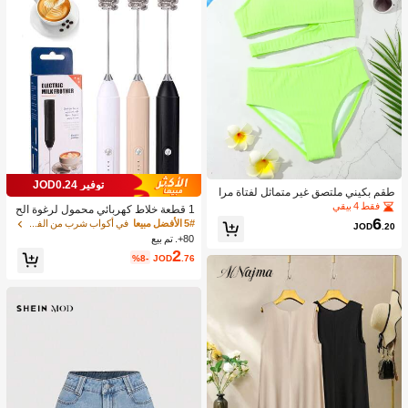
توفير JOD0.24
طقم بكيني ملتصق غير متماثل لفتاة مرا
هقة شاطئ صيفي
فقط 4 بيقي
1 قطعة خلاط كهربائي محمول لرغوة الح
6
ليب، رغاية الحليب القابلة للشحن - شحن
5# الأفضل مبيعا
في أكواب شرب من الفولاذ المقاوم للصدأ جهاز رغوة ال
JOD
.20
USB، 3 سرعات، خلاط حليب كهربائي ص
80+. تم بيع
غير، مناسب للقهوة/اللاتيه/الكابتشينو/الش
2
%8-
JOD
.76
وكولاتة الساخنة/البيض