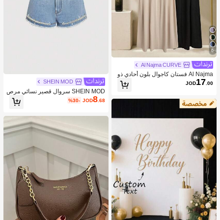
6
Al Najma CURVE
Al Najma فستان كاجوال بلون أحادي ذو
17
ياقة على شكل حرف V لحجم كبير للنسا
SHEIN MOD
JOD
.00
ء
SHEIN MOD سروال قصير نسائي مرص
8
ع بالراين والخرز الزجاجي وباللون الجينز
%30-
JOD
.68