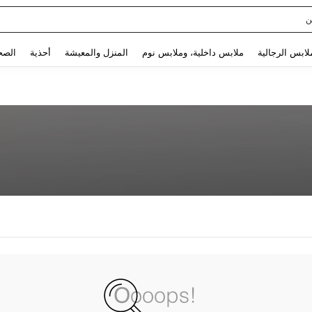
ن
Use up and down arrow keys to البحث الأخير and البحث والعثور. Press Enter to select.
لابس الرجالية
ملابس داخلية، وملابس نوم
المنزل والمعيشة
أحذية
الصح