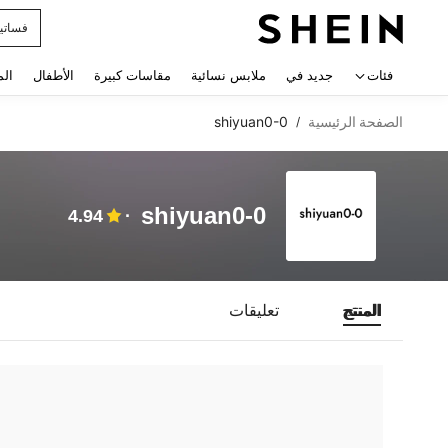
فساتي
 navigate search
فئات
جديد في
ملابس نسائية
مقاسات كبيرة
الأطفال
الم
الصفحة الرئيسية
shiyuan0-0
/
shiyuan0-0
4.94
المنتج
تعليقات