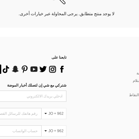
لا يوجد منتج متطابق. يرجى المحاولة عبر خيارات أخرى.
تابعنا على
ة
تلام
شتركي مع شي إن لتصلك أخبار الموضة
لنقاط
JO + 962
JO + 962