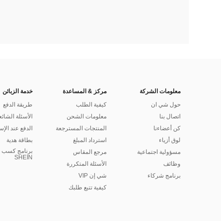
معلومات الشركة
مركز & المساعدة
خدمة الزبائن
حول شي ان
كيفية الطلب
طريقة الدفع
اتصال بنا
معلومات الشحن
الأسئلة الشائع
كن أعضاءنا
المنتجات المسترجعة
الدفع عند الإس
لوق أزياء
استرداد المبلغ
بطاقة هدية
برنامج كسب ا
مسؤولية اجتماعية
مرجع المقاس
SHEIN
وظائف
الأسئلة المتكررة
برنامج شركاء
شي إن VIP
كيفية تتبع طلبك