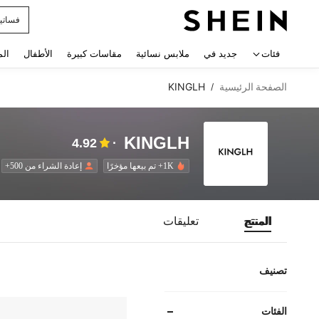
فساتي
 navigate search
فئات
جديد في
ملابس نسائية
مقاسات كبيرة
الأطفال
الم
الصفحة الرئيسية
KINGLH
/
KINGLH
4.92
1K+ تم بيعها مؤخرًا
إعادة الشراء من 500+
المنتج
تعليقات
تصنيف
الفئات