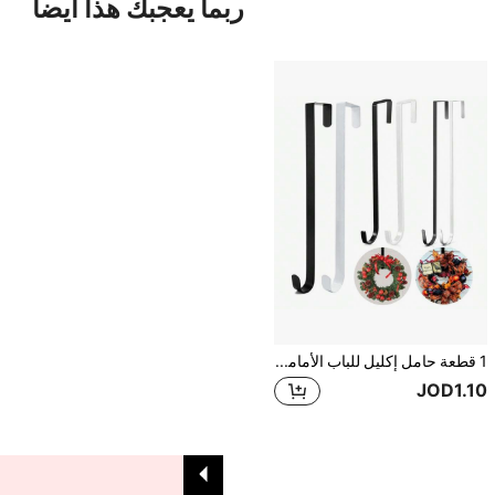
ربما يعجبك هذا أيضاً
1 قطعة حامل إكليل للباب الأمامي، حامل إكليل للباب بحجم 12 إلى 15 بوصة، خطاف إكليل لتعليق ديكورات عيد الميلاد والخريف والترحيب، أفضل ديكور منزلي لأعياد الميلاد والشتاء والهدايا والزينة المنزلية
JOD1.10