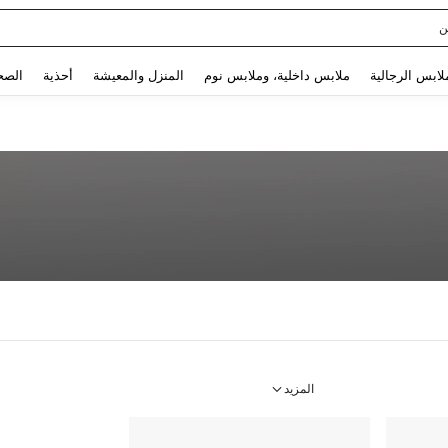
ن
Use up and down arrow keys to البحث الأخير and البحث والعثور. Press Enter to select.
لابس الرجالية
ملابس داخلية، وملابس نوم
المنزل والمعيشة
أحذية
الصح
المزيد