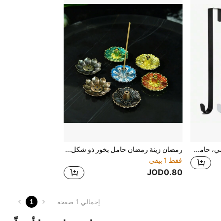
1 قطعة حامل إكليل للباب الأمامي، حامل إكليل للباب بحجم 12 إلى 15 بوصة، خطاف إكليل لتعليق ديكورات عيد الميلاد والخريف والترحيب، أفضل ديكور منزلي لأعياد الميلاد والشتاء والهدايا والزينة المنزلية
رمضان زينة رمضان حامل بخور ذو شكل زهرة اللوتس حامل البخور ، صينية بخور داخلية ، حامل بخور معدني
فقط 1 بيقي
JOD0.80
1
إجمالي 1 صفحة