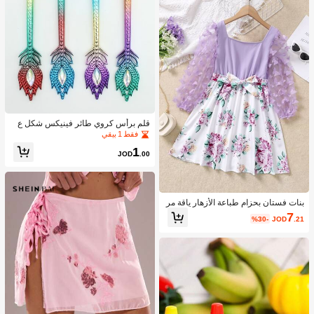
| تصميم كلاسيكي | مرن
قلم برأس كروي طائر فينيكس شكل ع
شوائي قطعة واحدة
فقط 1 بيقي
1
JOD
.00
بنات فستان بحزام طباعة الأزهار ياقة مر
بع فراشة مزين
7
%30-
JOD
.21