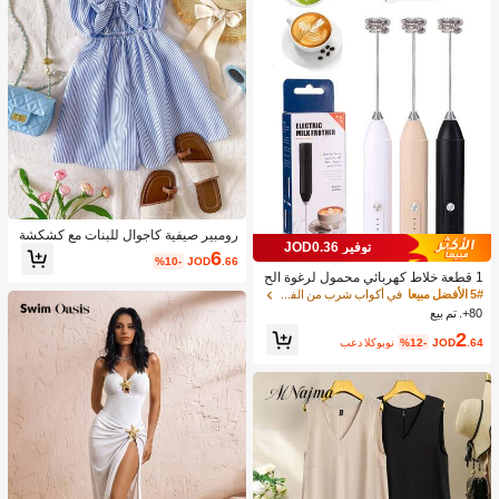
رومبير صيفية كاجوال للبنات مع كشكشة
توفير JOD0.36
وربطة عقدة وخطوط، مناسبة للعطلات ال
6
%10-
JOD
.66
صيفية والشاطئ
1 قطعة خلاط كهربائي محمول لرغوة الح
ليب، رغاية الحليب القابلة للشحن - شحن
5# الأفضل مبيعا
في أكواب شرب من الفولاذ المقاوم للصدأ جهاز رغوة ال
USB، 3 سرعات، خلاط حليب كهربائي ص
80+. تم بيع
غير، مناسب للقهوة/اللاتيه/الكابتشينو/الش
2
وكولاتة الساخنة/البيض
.64
JOD
%12-
بعد الكوبون