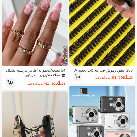
25
200 عنقود رموش صناعية ذات تجعيد D-
24 قطعة/مجموعة أظافر فرنسية بشكل
Curl فضفاضة لل- DIY، 80 عنقود رموش
اللوز أنيقة مزينة بتصميمات ثلاثية الأبعاد لل
عملاء متكررون بشكل كبير
1
.20
JOD
%8-
بعد الكوبون
ذات تجعيد D-Curl بدرجة 0.07 مم وبطو
صدف والقطرات المائية والفراشات والأز
1
ل مختلط من 8-16 مم، رموش امتداد طبي
هار، مع 1 قطعة جيلي جل و 1 قطعة مبرد
.68
JOD
%1-
بعد الكوبون
عية كثيفة وطويلة، رموش فردية ملتوية، ر
أظافر، مظهر رومانسي وحلو للارتداء اليو
موش رفيعة وطويلة، رموش ممتدة كالكر
مي والمناسبات، مستلزمات الأظافر
تون، مناسبة للمبتدئين للاستخدام في المن
زل. 200 عنقود رموش صناعية كثيفة جدًا،
200 عنقود رموش بسعة كبيرة، عناقيد ر
موش، رموش فردية، رموش صناعية