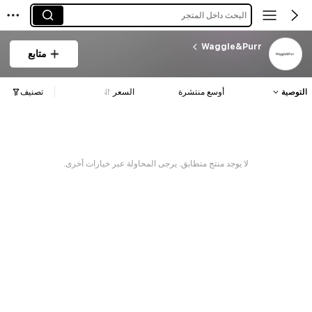
البحث داخل المتجر
Waggle&Purr
متابع
التوصية
أوسع منتشرة
السعر
تصنيف
لا يوجد منتج متطابق. يرجى المحاولة عبر خيارات أخرى.