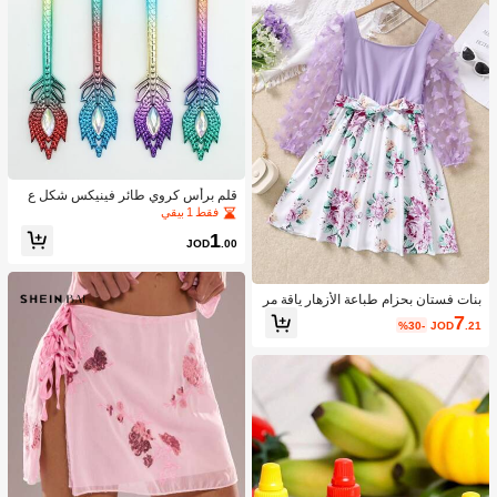
قلم برأس كروي طائر فينيكس شكل ع
شوائي قطعة واحدة
فقط 1 بيقي
1
JOD
.00
بنات فستان بحزام طباعة الأزهار ياقة مر
بع فراشة مزين
7
%30-
JOD
.21