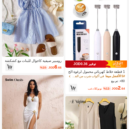
رومبير صيفية كاجوال للبنات مع كشكشة
توفير JOD0.36
وربطة عقدة وخطوط، مناسبة للعطلات ال
6
%10-
JOD
.66
صيفية والشاطئ
1 قطعة خلاط كهربائي محمول لرغوة الح
ليب، رغاية الحليب القابلة للشحن - شحن
5# الأفضل مبيعا
في أكواب شرب من الفولاذ المقاوم للصدأ جهاز رغوة ال
USB، 3 سرعات، خلاط حليب كهربائي ص
80+. تم بيع
غير، مناسب للقهوة/اللاتيه/الكابتشينو/الش
2
وكولاتة الساخنة/البيض
.64
JOD
%12-
بعد الكوبون