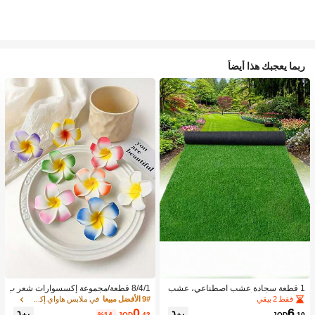
ربما يعجبك هذا أيضاً
1 قطعة سجادة عشب اصطناعي، عشب
8/4/1 قطعة/مجموعة إكسسوارات شعر ب
مزيف للحديقة، أرضية خارجية لملعب كرة
نقشة زهور استوائية، مشابك شعر بلومير
فقط 2 بيقي
9# الأفضل مبيعا
في ملابس هاواي إكسسوارات
القدم، مضمار الجري، السياج
يا ملونة، مناسبة لعطلات الشاطئ والتص
0
6
%14-
JOD
.43
JOD
.10