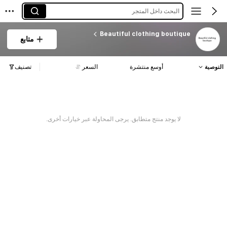
البحث داخل المتجر
Beautiful clothing boutique
متابع
التوصية
أوسع منتشرة
السعر
تصنيف
لا يوجد منتج متطابق. يرجى المحاولة عبر خيارات أخرى.