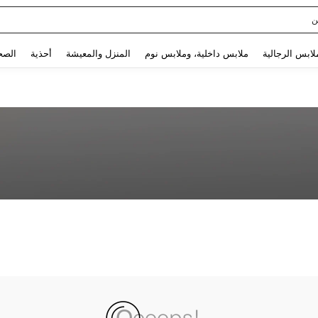
ن
Use up and down arrow keys to البحث الأخير and البحث والعثور. Press Enter to select.
لابس الرجالية
ملابس داخلية، وملابس نوم
المنزل والمعيشة
أحذية
الصح