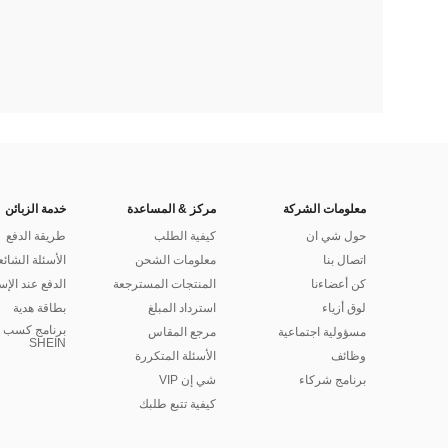
معلومات الشركة
مركز & المساعدة
خدمة الزبائن
حول شي ان
كيفية الطلب
طريقة الدفع
اتصال بنا
معلومات الشحن
الأسئلة الشائع
كن أعضاءنا
المنتجات المسترجعة
الدفع عند الإس
لوق أزياء
استرداد المبلغ
بطاقة هدية
برنامج كسب ا
مسؤولية اجتماعية
مرجع المقاس
SHEIN
وظائف
الأسئلة المتكررة
برنامج شركاء
شي إن VIP
كيفية تتبع طلبك