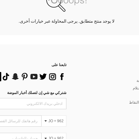
لا يوجد منتج متطابق. يرجى المحاولة عبر خيارات أخرى.
تابعنا على
ة
تلام
شتركي مع شي إن لتصلك أخبار الموضة
لنقاط
JO + 962
JO + 962