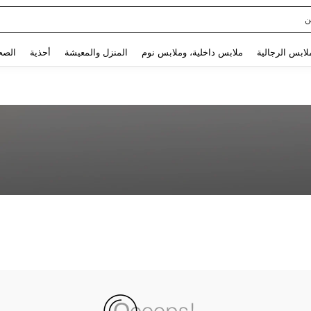
ن
Use up and down arrow keys to البحث الأخير and البحث والعثور. Press Enter to select.
لابس الرجالية
ملابس داخلية، وملابس نوم
المنزل والمعيشة
أحذية
الصح