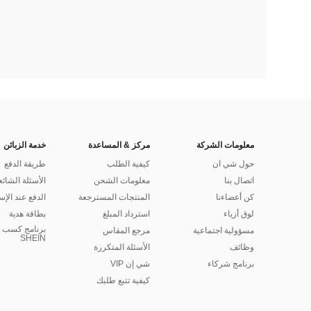
معلومات الشركة
مركز & المساعدة
خدمة الزبائن
حول شي ان
كيفية الطلب
طريقة الدفع
اتصال بنا
معلومات الشحن
الأسئلة الشائع
كن أعضاءنا
المنتجات المسترجعة
الدفع عند الإس
لوق أزياء
استرداد المبلغ
بطاقة هدية
برنامج كسب ا
مسؤولية اجتماعية
مرجع المقاس
SHEIN
وظائف
الأسئلة المتكررة
برنامج شركاء
شي إن VIP
كيفية تتبع طلبك