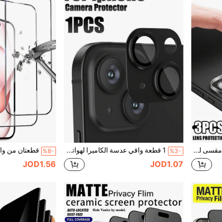
3 قطع واقي شاشة زجاج مقسى لعدسة الكاميرا، صلابة 9H عالية الدقة مقاوم للخدش واقي عدسة الكاميرا متوافق مع IPhone 17 Pro Max/17 Pro/17 Air/17, 16 Pro Max/16 Pro/16 Plus/16, 15 Pro Max/15 Pro/15 Plus/15, 14 Pro Max/14 Pro/14 Plus/14, 13 Pro Max/13 Pro/13/13 Mini, 12 Pro Max/12 Pro/12/12 Mini, 11 Pro Max/11 Pro/11 Series
1 قطعة واقي عدسة الكاميرا لهواتف آيفون 11/12/13/14/15/16، [قوة التصاق عالية] [مضاد للسقوط] حلقة معدنية زجاج مقسى واقي شاشة الكاميرا الخلفية، هدية لعائلة وأصدقاء، واقي عدسة، إكسسوارات الهاتف، مقاوم للماء، مضاد للصدمات، مضاد للسقوط، مضاد للخدش، مضاد للبصمات، تغطية كاملة
%8-
%3-
JOD1.56
JOD1.07