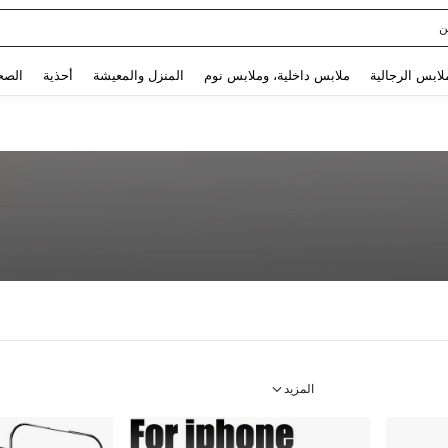
Use up and down arrow keys to البحث الأخير and البحث والعثور. Press Enter to select.
لابس الرجالية
ملابس داخلية، وملابس نوم
المنزل والمعيشة
أحذية
الصح
المزيد