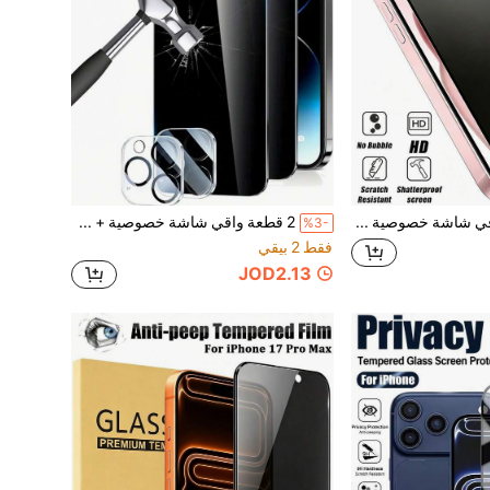
1 قطعة - واقي شاشة خصوصية مطفي متوافق مع iPhone 17 Pro Max/17 Air/16 Pro Max/16e/15 Pro Max/15 Plus/14 Pro Max/13 Mini/12 Mini/11 Pro Max/XS Max Series. ، واقي شاشة الخصوصية الناعم هذا مقاوم للبصمات، وله تصنيف صلابة 9H، ومقاوم للصدمات، ويوفر ملاءمة مثالية. ضروري لحماية الخصوصية اليومية، هذا الملحق للهاتف متوافق مع أغطية الهاتف.
2 قطعة واقي شاشة خصوصية + 2 قطعة واقي عدسة الكاميرا لهواتف آيفون 16/15/14/13/12/11 برو | زجاج مقسى مضاد للتجسس 9H، هدية عيد ميلاد للعائلة والأصدقاء، واقي شاشة الهاتف، اكسسوارات الهاتف
%3-
فقط 2 بيقي
JOD2.13