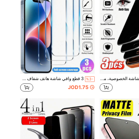
3 قطع واقي شاشة الخصوصية، متوافق مع آيفون 17/16/15/15 بلس/15 برو/15 برو ماكس/14/13/12/11، هدية عيد ميلاد للعائلة والأصدقاء، زجاج مقسى، مضاد للتجسس، واقي شاشة الهاتف، اكسسوارات الهاتف، مقاوم للماء، مقاوم للصدمات، مضاد للسقوط، مضاد للخدش، مضاد للبصمات، تغطية كاملة
3 قطع واقي شاشة هاتف شفاف عالي الدقة، واقي شاشة زجاجي مقسى عالي الصلابة ومتين، مادة زجاجية ذات استقرار فيزيائي ممتاز، استخدام طويل الأمد دون اصفرار أو تشقق، هيكل موثوق. طبقة معززة مقاومة للخدش والتآكل، مقاومة لوضع الهاتف اليومي على المكتب والاحتكاك في الحقيبة، من غير المرجح أن تظهر خدوش دقيقة.
%3-
JOD1.75