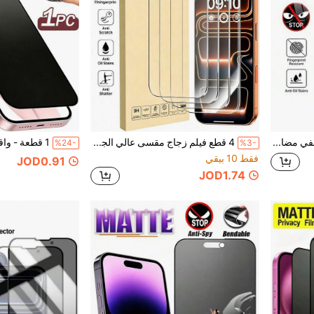
2 قطعة واقي شاشة مطفي مضاد للتجسس، متانة محسنة، يجمع بين الصلابة العالية، مضاد للتلوث، مقاوم للماء، ميزات ناعمة، عملي ومدروس. متوافق مع سلسلة آيفون 17e/17 ProMax/16 ProMax/15 ProMax/14 ProMax/13 ProMax/12 ProMax/11 ProMax/17 Pro/16 Pro/15/14/13/12/11.
4 قطع فيلم زجاج مقسى عالي الجودة بتغطية كاملة للشاشة ثلاثية الأبعاد - تغطية كاملة، مضاد للبصمات، مضاد للسقوط، مضاد للخدش، صلابة 9H+، زجاج مقسى عالي الدقة ومتين، مناسب للاستخدام اليومي مضاد للسقوط والخدش، واقي شاشة الهاتف، اكسسوارات الهاتف. متوافق مع آيفون 17 برو ماكس/17 إير/17 برو/16 برو ماكس/16 برو/16 بلس/16E/16/15 برو ماكس/14 برو/13/12 ميني/11/Xs ماكس/XS/XR.
%24-
%3-
فقط 10 بيقي
JOD0.91
JOD1.74