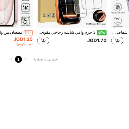
3 قطع واقي شاشة هاتف شفاف عالي الدقة، واقي شاشة من الزجاج المقسى عالي الصلابة والمتانة، مادة زجاجية ذات استقرار فيزيائي ممتاز، استخدام طويل الأمد بدون اصفرار أو تشقق، هيكل موثوق. طبقة معززة مقاومة للخدش والتآكل، مقاومة لوضع الهاتف اليومي على المكتب والاحتكاك في الحقيبة، من غير المرجح أن تظهر خدوش دقيقة.
3 حزم واقي شاشة زجاجي مقوى، وضوح عالي الدقة مقاوم للكسر ومقاوم للبصمات ومقاوم للخدش ومقاوم للتآكل، زجاج فاخر، متوافق مع سلسلة آيفون 17/16/15/14/13/12/11 برو ماكس/برو/إير/بلس
%4-
NEW
JOD1.25
JOD1.70
بعد الكوبون
1
إجمالي 1 صفحة