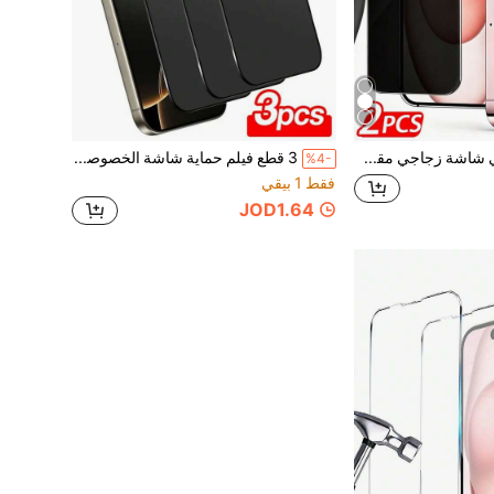
2 قطعة واقي شاشة زجاجي مقسى للخصوصية 17 Pro Max، حماية من السقوط بدرجة عسكرية، صلابة 9H، واقي شاشة للخصوصية، متوافق مع 17pro/17e/16promax/16pro/16plus/16/16e/15promax/15pro/15plus/15/14/13/12/11، تركيب سريع وسهل، متوافق مع تصميم حافظة الهاتف، ضروري للحياة اليومية والمكتب
3 قطع فيلم حماية شاشة الخصوصية غير اللامع، متوافق مع IPhone 17 Pro Max | مصنوع من فيلم ناعم (ليس زجاج مقسى/فيلم سيراميك)، مقاوم للكسر وامتصاص الصدمات | وظيفة الخصوصية تضمن أن محتوى الشاشة مرئي فقط من الأمام، أساسيات حماية الشاشة، قابل للتطبيق في الحماية اليومية والمكتب والمنزل، حماية شاشة الهاتف، اكسسوارات الهاتف، مضاد للتجسس
%4-
فقط 1 بيقي
JOD1.64