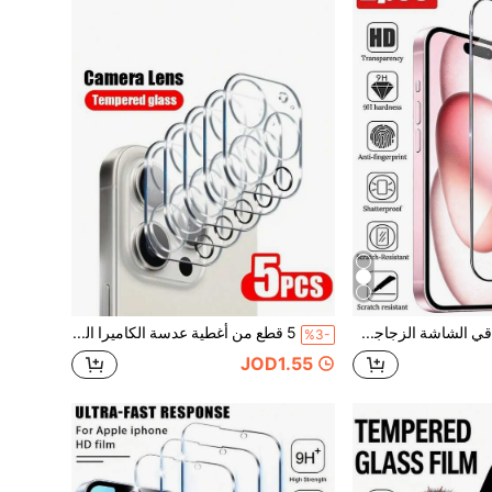
قطعتان من واقي الشاشة الزجاجي المقسى عالي الدقة فائق المتانة للشاشة الكاملة، متوافق مع iPhone 17/17Pro/17Air/17Pro Max، 16/16Pro/16Plus/16Pro Max، 15/15Plus/15Pro/15Pro Max، 14/14Plus/14Pro/14Pro Max، 13 Mini/13/13Pro/13Pro Max، 12 Mini/12/12Pro/12Pro Max، 11/11Pro/11Pro Max. مقاوم للخدش، مقاوم للصدمات، مضاد للبصمات، صلابة 9H، سهل التركيب.
5 قطع من أغطية عدسة الكاميرا الكاملة، متوافقة مع هواتف آيفون 12/13 برو ماكس، وأغطية شاشة متوافقة مع آيفون 11/14 برو ماكس، من مادة الزجاج، متوافقة مع آيفون 15 برو ماكس/15 بلس. هدية مثالية لعيد الميلاد، العائلة والأصدقاء. واقي عدسة، إكسسوارات الهاتف، مقاوم للماء، مقاوم للصدمات، مضاد للسقوط، مقاوم للخدش، مضاد للبصمات.
%3-
JOD1.55