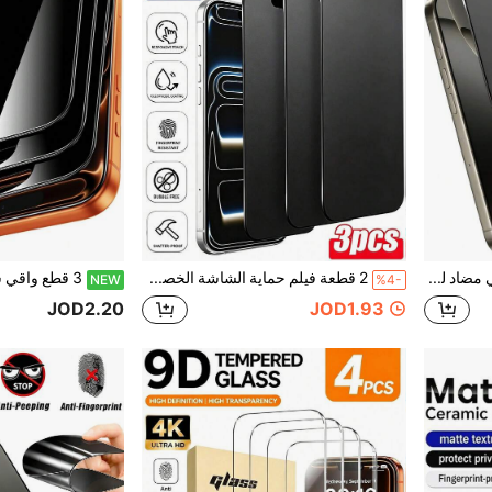
3 قطع واقي شاشة مطفي مضاد للتجسس، مضاد للتلصص، حماية الخصوصية، تغطية كاملة، مضاد للبصمات، مضاد للسقوط، مضاد للخدش، حماية الخصوصية، لمس ناعم، متوافق مع 17 Pro Max/17 Pro/17 Air/17/16 Pro Max/16 Pro/16 Plus/16/15 Pro Max/14 Pro Max/13 Mini/12/11/XS Max/XR/8+/7 Plus Serie
2 قطعة فيلم حماية الشاشة الخصوصية غير اللامع، متوافق مع آيفون 17 برو ماكس | مادة فيلم ناعمة (غير زجاج مقسى/فيلم سيراميك)، مقاوم للكسر وامتصاص الصدمات | وظيفة الخصوصية تضمن أن محتوى الشاشة مرئي فقط من الأمام، حماية الشاشة الأساسية، مناسب للحماية اليومية، المكتب، المنزل، فيلم حماية شاشة الهاتف، اكسسوارات الهاتف، مضاد للتجسس
NEW
%4-
JOD2.20
JOD1.93