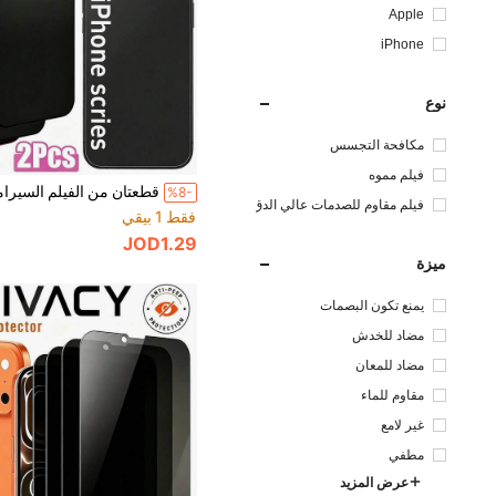
Apple
iPhone
نوع
مكافحة التجسس
فيلم مموه
%8-
فيلم مقاوم للصدمات عالي الدق
فقط 1 بيقي
ة
JOD1.29
ميزة
يمنع تكون البصمات
مضاد للخدش
مضاد للمعان
مقاوم للماء
غير لامع
مطفي
عرض المزيد