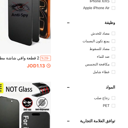
IPhone X/XS
Apple iPhone Air
وظيفة
مضاد للخدش
يمنع تكون البصمات
مضاد للسقوط
ضد للماء
%29-
مكافحة التجسس
JOD1.13
غطاء شامل
المواد
زجاج صلب
PET
توافق العلامة التجارية