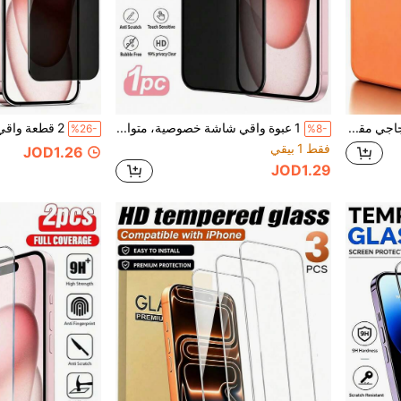
4 عبوات واقي شاشة زجاجي مقسى للخصوصية، صلابة 9H مضاد للبصمات، خالي من الفقاعات، متوافق مع الأغطية، إكسسوار هاتف عملي، متوافق مع آيفون 17 برو ماكس / 17 إير / 17 برو / 17 / 16 برو ماكس / 16 برو / 16 بلس / 16 / 15 برو ماكس / 15 برو / 15 / 14 برو ماكس / 14 برو / 14 / 13 برو ماكس / 13 برو / 13 / 12 برو ماكس / 12 برو / 12 / 11 برو ماكس / 11 برو / 11
1 عبوة واقي شاشة خصوصية، متوافق مع iPhone 17 Pro Max، ملحق خصوصية مضاد للتجسس، فيلم مضاد للوهج ومضاد للبصمات، صديق للغطاء، سهل التركيب، خالي من الفقاعات، ناعم متوافق مع iPhone 17 Pro Max/17 Pro/17 Air/16/15/14 Plus/13 Mini/12/11 Series
%26-
%8-
فقط 1 بيقي
JOD1.26
JOD1.29