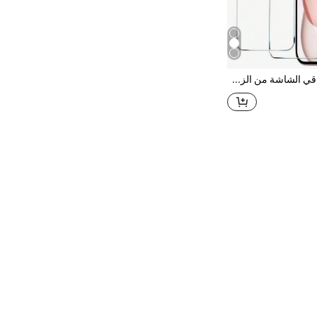
قطعتان من واقي الشاشة من الزجاج المقسى عالي الجودة والمتين، متوافق مع هواتف آيفون 17/17برو/17إير/17برو ماكس، 16/16برو/16بلس/16برو ماكس، 15/15بلس/15برو/15برو ماكس، 14/14بلس/14برو/14برو ماكس، 13 ميني/13/13برو/13برو ماكس، 12 ميني/12/12برو/12برو ماكس، 11/11برو/11برو ماكس. مقاوم للخدش، مضاد للسقوط، مضاد للبصمات، صلابة 9H، سهل التركيب.