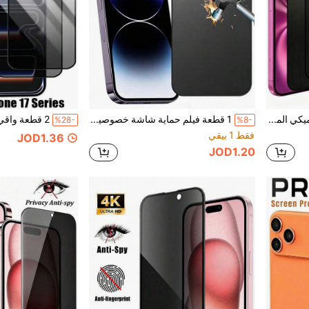
قطعتان من الفيلم السيراميكي المطفي للخصوصية متوافق مع آيفون [ليس زجاج] لآيفون 17 برو ماكس/17 برو/16 برو/15/14 بلس/13/12 برو ماكس/11، مضاد للبصمات، مقاوم للخدش، ملمس ناعم، تغطية كاملة
1 قطعة فيلم حماية شاشة خصوصية مطفي، متوافق مع آيفون 17 برو ماكس | مصنوع من فيلم ناعم (ليس زجاج مقسى/فيلم سيراميك)، مقاوم للكسر وامتصاص الصدمات | وظيفة الخصوصية تضمن أن محتوى الشاشة مرئي فقط من الأمام، أساسيات حماية الشاشة، قابل للتطبيق على الدرع اليومي، المكتب، المنزل، حماية شاشة الهاتف، اكسسوارات الهاتف، مضاد للتجسس
%28-
%8-
فقط 1 بيقي
JOD1.36
JOD1.20