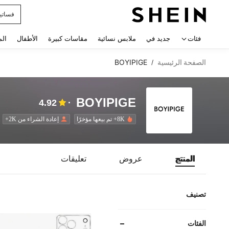
فستان
 navigate search
فئات
جديد في
ملابس نسائية
مقاسات كبيرة
الأطفال
الم
الصفحة الرئيسية
BOYIPIGE
/
BOYIPIGE
4.92
8K+ تم بيعها مؤخرًا
إعادة الشراء من 2K+
المنتج
عروض
تعليقات
تصنيف
الفئات