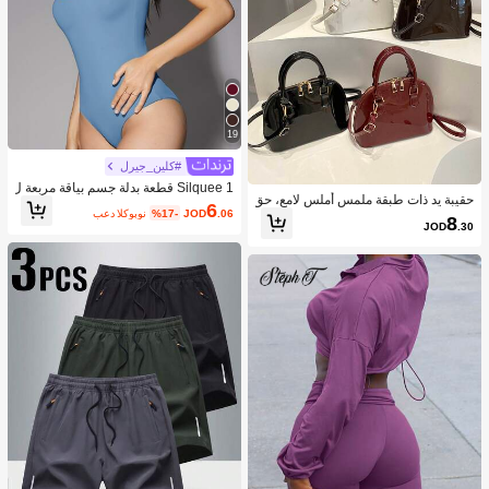
19
#كلين_جيرل
Silquee 1 قطعة بدلة جسم بياقة مربعة ل
حقيبة يد ذات طبقة ملمس أملس لامع، حق
ون سادة
6
.06
JOD
%17-
بعد الكوبون
يبة كروس بسيطة للنساء للتنقل اليومي
8
JOD
.30