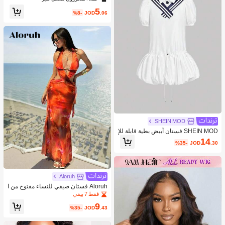
ة للماء للزفاف وعيد الميلاد والذكرى الس
5
نوية والتخرج وموضة الربيع
%8-
JOD
.06
SHEIN MOD
SHEIN MOD فستان أبيض بطية قابلة للإ
زالة والياقة الكحلية للسيدات
14
%35-
JOD
.30
Aloruh
Aloruh فستان صيفي للنساء مفتوح من ا
لظهر وملتف عند الرقبة
فقط 7 بيقي
9
%35-
JOD
.43