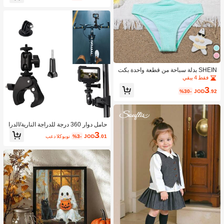
DIY، ديكورات أظافر DIY، قابلة للاستخدا
م في الحفلات، الزفاف، السحر اليومي -
استخدام الصالون والمنزل أحجار أظافر أ
ظافر سحر الأظافر
SHEIN بدلة سباحة من قطعة واحدة بكت
ف واحد وحلقات منسوجة من بنت مراهق
فقط 4 بيقي
3
%30-
JOD
.92
حامل دوار 360 درجة للدراجة النارية/الدرا
جة، متوافق مع كاميرات الأكشن Hero 1
3
.01
JOD
%3-
بعد الكوبون
3/12/11/10/9/8/7/6/5/Insta 360 One
X/X2/X3/X4، مع محول ذراع سحري ذو ر
أسين كروي