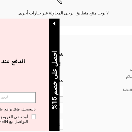
لا يوجد منتج متطابق. يرجى المحاولة عبر خيارات أخرى.
ا
%
تابعنا على
ة
تلام
شتركي مع شي إن لتصلك أخبار الموضة
لنقاط
5
ح
ص
ل
ع
ل
ى
خ
ص
م
1
JO + 962
بالتسجيل، فإنك توافق ع
التواصل مع SHEIN لإلغاء الاشتراك في أي وقت.
JO + 962