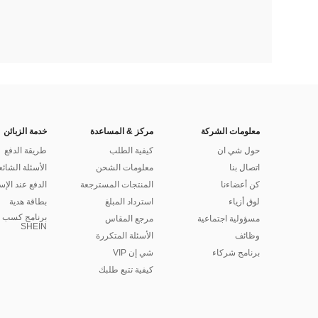
معلومات الشركة
مركز & المساعدة
خدمة الزبائن
حول شي ان
كيفية الطلب
طريقة الدفع
اتصال بنا
معلومات الشحن
الأسئلة الشائع
كن أعضاءنا
المنتجات المسترجعة
الدفع عند الإس
لوق أزياء
استرداد المبلغ
بطاقة هدية
برنامج كسب ا
مسؤولية اجتماعية
مرجع المقاس
SHEIN
وظائف
الأسئلة المتكررة
برنامج شركاء
شي إن VIP
كيفية تتبع طلبك