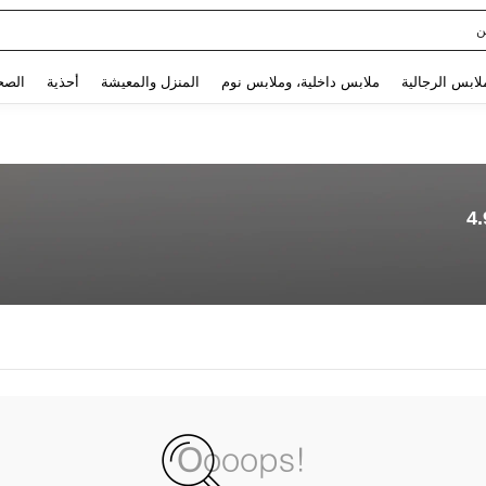
ن
Use up and down arrow keys to البحث الأخير and البحث والعثور. Press Enter to select.
لابس الرجالية
ملابس داخلية، وملابس نوم
المنزل والمعيشة
أحذية
الصح
4.