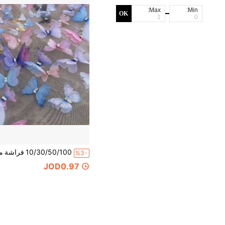
Max:
Min:
OK
%3-
JOD0.97