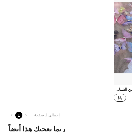
10/30/50/100 فراشة من الشباك المزدوج الطبقة، مطرزة بالبوليستر ثلاثي الأبعاد، تصلح لارتداء الرأس وديكور الزفاف والأعمال اليدوية والإكسسوارات الزخرفية الأخرى
1
إجمالي 1 صفحة
ربما يعجبك هذا أيضاً