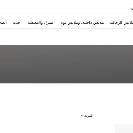
ن
Use up and down arrow keys to البحث الأخير and البحث والعثور. Press Enter to select.
لابس الرجالية
ملابس داخلية، وملابس نوم
المنزل والمعيشة
أحذية
الصح
المزيد