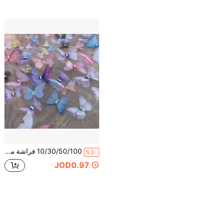
10/30/50/100 فراشة من الشباك المزدوج الطبقة، مطرزة بالبوليستر ثلاثي الأبعاد، تصلح لارتداء الرأس وديكور الزفاف والأعمال اليدوية والإكسسوارات الزخرفية الأخرى
%3-
JOD0.97