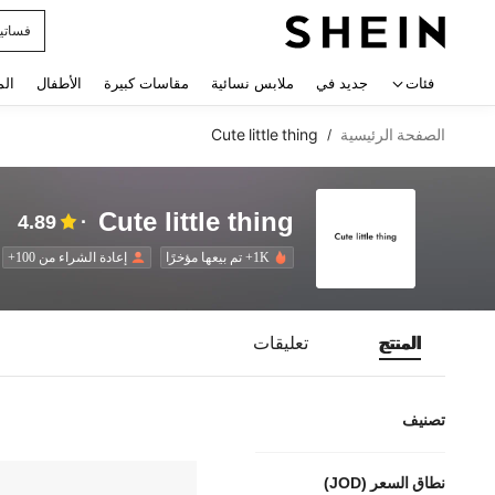
فساتي
 navigate search
فئات
جديد في
ملابس نسائية
مقاسات كبيرة
الأطفال
الم
الصفحة الرئيسية
Cute little thing
/
Cute little thing
4.89
1K+ تم بيعها مؤخرًا
إعادة الشراء من 100+
المنتج
تعليقات
تصنيف
نطاق السعر (JOD)