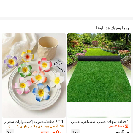
ربما يعجبك هذا أيضاً
1 قطعة سجادة عشب اصطناعي، عشب
8/4/1 قطعة/مجموعة إكسسوارات شعر ب
مزيف للحديقة، أرضية خارجية لملعب كرة
نقشة زهور استوائية، مشابك شعر بلومير
فقط 2 بيقي
9# الأفضل مبيعا
في ملابس هاواي إكسسوارات
القدم، مضمار الجري، السياج
يا ملونة، مناسبة لعطلات الشاطئ والتص
0
6
%14-
JOD
.43
JOD
.10