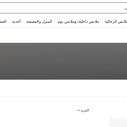
ن
Use up and down arrow keys to البحث الأخير and البحث والعثور. Press Enter to select.
لابس الرجالية
ملابس داخلية، وملابس نوم
المنزل والمعيشة
أحذية
الصح
المزيد