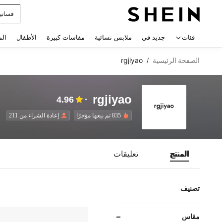
فساتي
 navigate search
فئات
جديد في
ملابس نسائية
مقاسات كبيرة
الأطفال
الم
الصفحة الرئيسية
rgjiyao
/
rgjiyao
4.96
835 تم بيعها مؤخرًا
إعادة الشراء من 211
المنتج
تعليقات
تصنيف
مقاس