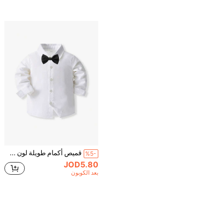
قميص أكمام طويلة لون سادة بطراز جنتلمان للأولاد الصغار
%5-
JOD5.80
بعد الكوبون