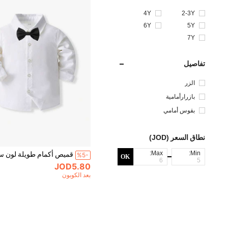
4Y
2-3Y
6Y
5Y
7Y
تفاصيل
الزر
بازرارأمامية
بقوس أمامي
نطاق السعر (JOD)
Max:
Min:
%5-
OK
JOD5.80
بعد الكوبون