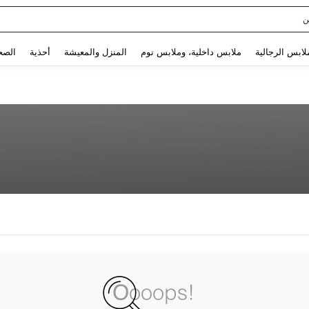
ن
Use up and down arrow keys to البحث الأخير and البحث والعثور. Press Enter to select.
لابس الرجالية
ملابس داخلية، وملابس نوم
المنزل والمعيشة
أحذية
الصح