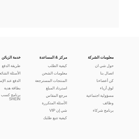
معلومات الشركة
مركز & المساعدة
خدمة الزبائن
حول شي ان
كيفية الطلب
طريقة الدفع
اتصال بنا
معلومات الشحن
الأسئلة الشائع
كن أعضاءنا
المنتجات المسترجعة
الدفع عند الإس
لوق أزياء
استرداد المبلغ
بطاقة هدية
برنامج كسب ا
مسؤولية اجتماعية
مرجع المقاس
SHEIN
وظائف
الأسئلة المتكررة
برنامج شركاء
شي إن VIP
كيفية تتبع طلبك