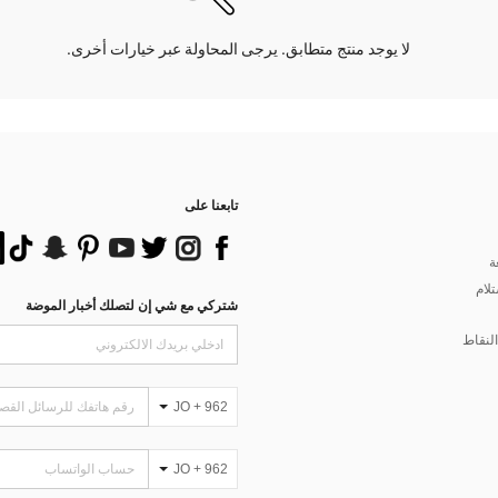
لا يوجد منتج متطابق. يرجى المحاولة عبر خيارات أخرى.
تابعنا على
ة
تلام
شتركي مع شي إن لتصلك أخبار الموضة
لنقاط
JO + 962
JO + 962