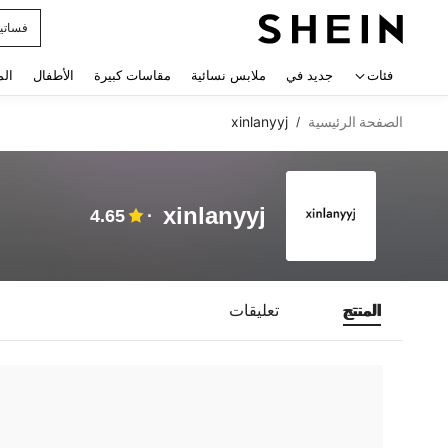
فساتي
 navigate search
فئات
جديد في
ملابس نسائية
مقاسات كبيرة
الأطفال
الم
الصفحة الرئيسية
xinlanyyj
/
xinlanyyj
4.65
المنتج
تعليقات