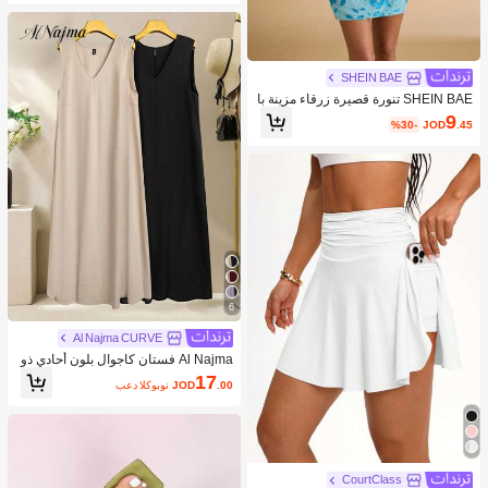
طلون ساق مستقيمة كاجوال حضري للر
جال باللون الرمادي مع رباط، بنطلون بلي
سيه بدلة للرجال، بنطلون بليسيه للرجا
ل، هدايا للأصدقاء والزوج، طراز كاجوال
وبسيط، طراز حضري ناضج، طراز جنتلما
SHEIN BAE
ن بريطاني
SHEIN BAE تنورة قصيرة زرقاء مزينة با
لترتر والتطريز للنساء، صيفية
9
%30-
JOD
.45
6
Al Najma CURVE
Al Najma فستان كاجوال بلون أحادي ذو
ياقة على شكل حرف V لحجم كبير للنسا
17
.00
JOD
بعد الكوبون
ء
CourtClass