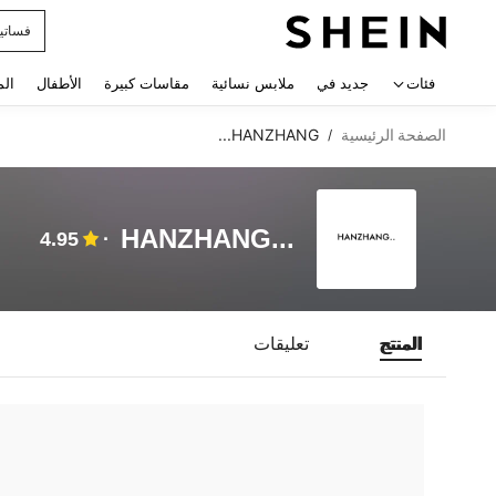
فساتي
 navigate search
فئات
جديد في
ملابس نسائية
مقاسات كبيرة
الأطفال
الم
الصفحة الرئيسية
HANZHANG...
/
HANZHANG...
4.95
المنتج
تعليقات