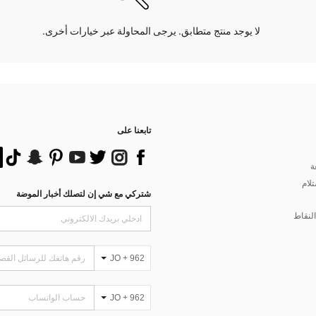
لا يوجد منتج متطابق. يرجى المحاولة عبر خيارات أخرى.
تابعنا على
ة
تلام
شتركي مع شي إن لتصلك أخبار الموضة
لنقاط
JO + 962
JO + 962