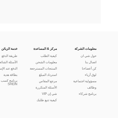
معلومات الشركة
مركز & المساعدة
خدمة الزبائن
حول شي ان
كيفية الطلب
طريقة الدفع
اتصال بنا
معلومات الشحن
الأسئلة الشائع
كن أعضاءنا
المنتجات المسترجعة
الدفع عند الإس
لوق أزياء
استرداد المبلغ
بطاقة هدية
برنامج كسب ا
مسؤولية اجتماعية
مرجع المقاس
SHEIN
وظائف
الأسئلة المتكررة
برنامج شركاء
شي إن VIP
كيفية تتبع طلبك