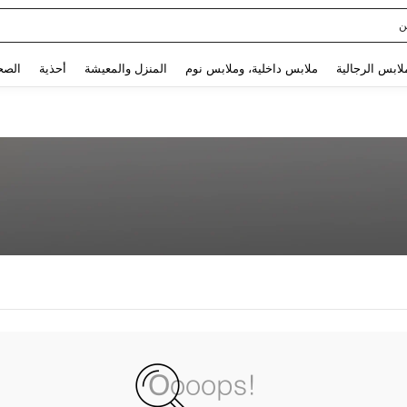
ن
Use up and down arrow keys to البحث الأخير and البحث والعثور. Press Enter to select.
لابس الرجالية
ملابس داخلية، وملابس نوم
المنزل والمعيشة
أحذية
الصح