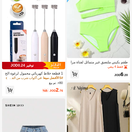
طقم بكيني ملتصق غير متماثل لفتاة مرا
توفير JOD0.24
هقة شاطئ صيفي
فقط 4 بيقي
6
1 قطعة خلاط كهربائي محمول لرغوة الح
JOD
.20
ليب، رغاية الحليب القابلة للشحن - شحن
5# الأفضل مبيعا
في أكواب شرب من الفولاذ المقاوم للصدأ جهاز رغوة ال
USB، 3 سرعات، خلاط حليب كهربائي ص
80+. تم بيع
غير، مناسب للقهوة/اللاتيه/الكابتشينو/الش
2
وكولاتة الساخنة/البيض
%8-
JOD
.76