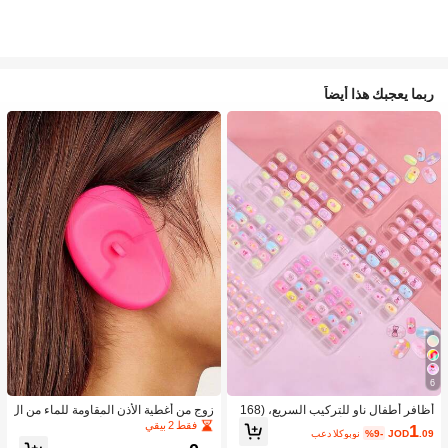
ربما يعجبك هذا أيضاً
6
أظافر أطفال ناو للتركيب السريع، (168
زوج من أغطية الأذن المقاومة للماء من ال
قطعة و 24 قطعة) أظافر صناعية مسبقة
سيليكون لصبغ الشعر، أداة تصفيف الشع
فقط 2 بيقي
1
.09
JOD
%9-
بعد الكوبون
اللصق للأطفال، مجموعة أظافر صناعية
ر في صالون الحلاقة