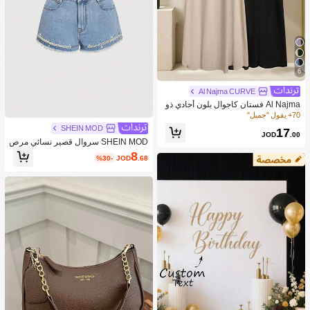
6
Al Najma CURVE
Al Najma فستان كاجوال بلون أحادي ذو
ياقة على شكل حرف V لحجم كبير للنسا
70+ يقول "جميل"
ء
SHEIN MOD
17
JOD
.00
SHEIN MOD سروال قصير نسائي مرص
ع بالراين والخرز الزجاجي وباللون الجينز
8
%30-
JOD
.68