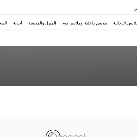
ن
Use up and down arrow keys to البحث الأخير and البحث والعثور. Press Enter to select.
لابس الرجالية
ملابس داخلية، وملابس نوم
المنزل والمعيشة
أحذية
الصح