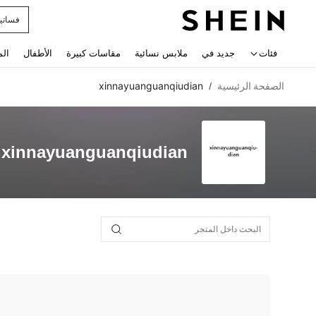
فساتي
 navigate search
فئات
جديد في
ملابس نسائية
مقاسات كبيرة
الأطفال
الم
الصفحة الرئيسية
xinnayuanguanqiudian
/
xinnayuanguanqiudian