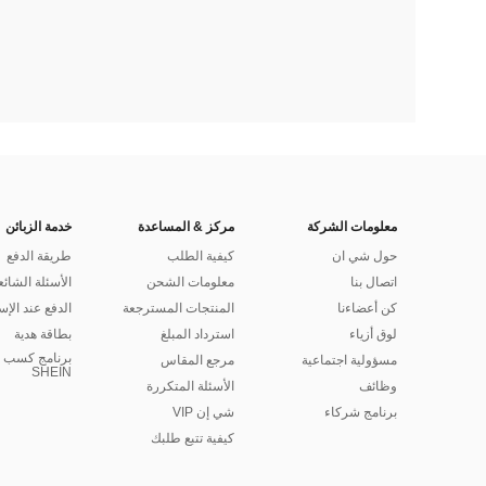
معلومات الشركة
مركز & المساعدة
خدمة الزبائن
حول شي ان
كيفية الطلب
طريقة الدفع
اتصال بنا
معلومات الشحن
الأسئلة الشائع
كن أعضاءنا
المنتجات المسترجعة
الدفع عند الإس
لوق أزياء
استرداد المبلغ
بطاقة هدية
برنامج كسب ا
مسؤولية اجتماعية
مرجع المقاس
SHEIN
وظائف
الأسئلة المتكررة
برنامج شركاء
شي إن VIP
كيفية تتبع طلبك