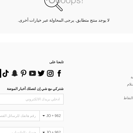
لا يوجد منتج متطابق. يرجى المحاولة عبر خيارات أخرى.
تابعنا على
ة
تلام
شتركي مع شي إن لتصلك أخبار الموضة
لنقاط
JO + 962
JO + 962