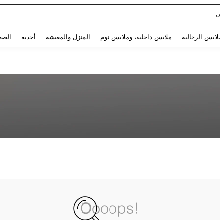
ن
Use up and down arrow keys to البحث الأخير and البحث والعثور. Press Enter to select.
لابس الرجالية
ملابس داخلية، وملابس نوم
المنزل والمعيشة
أحذية
الصح