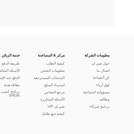
معلومات الشركة
مركز & المساعدة
خدمة الزبائن
حول شي ان
كيفية الطلب
طريقة الدفع
اتصال بنا
معلومات الشحن
الأسئلة الشائع
كن أعضاءنا
المنتجات المسترجعة
الدفع عند الإس
لوق أزياء
استرداد المبلغ
بطاقة هدية
برنامج كسب ا
مسؤولية اجتماعية
مرجع المقاس
SHEIN
وظائف
الأسئلة المتكررة
برنامج شركاء
شي إن VIP
كيفية تتبع طلبك