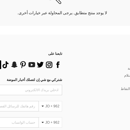
لا يوجد منتج متطابق. يرجى المحاولة عبر خيارات أخرى.
تابعنا على
ة
تلام
شتركي مع شي إن لتصلك أخبار الموضة
لنقاط
JO + 962
JO + 962