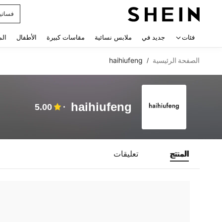
فساتي
 navigate search
فئات
جديد في
ملابس نسائية
مقاسات كبيرة
الأطفال
الم
الصفحة الرئيسية
haihiufeng
/
haihiufeng
5.00
المنتج
تعليقات