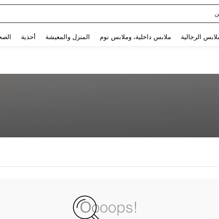
ن
Use up and down arrow keys to البحث الأخير and البحث والعثور. Press Enter to select.
لابس الرجالية
ملابس داخلية، وملابس نوم
المنزل والمعيشة
أحذية
الصح