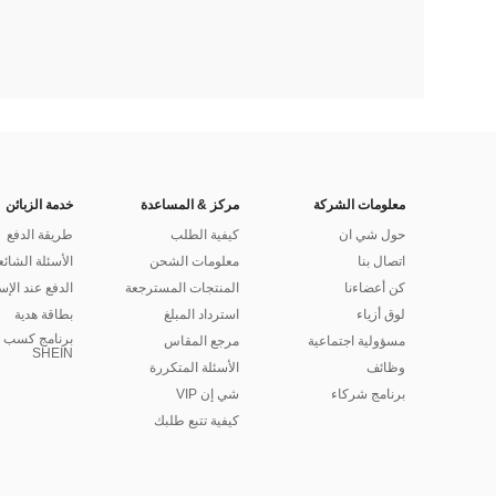
معلومات الشركة
مركز & المساعدة
خدمة الزبائن
حول شي ان
كيفية الطلب
طريقة الدفع
اتصال بنا
معلومات الشحن
الأسئلة الشائع
كن أعضاءنا
المنتجات المسترجعة
الدفع عند الإس
لوق أزياء
استرداد المبلغ
بطاقة هدية
برنامج كسب ا
مسؤولية اجتماعية
مرجع المقاس
SHEIN
وظائف
الأسئلة المتكررة
برنامج شركاء
شي إن VIP
كيفية تتبع طلبك