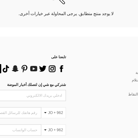
لا يوجد منتج متطابق. يرجى المحاولة عبر خيارات أخرى.
تابعنا على
ة
تلام
شتركي مع شي إن لتصلك أخبار الموضة
لنقاط
JO + 962
JO + 962