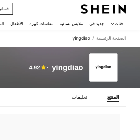
فساتي
 navigate search
فئات
جديد في
ملابس نسائية
مقاسات كبيرة
الأطفال
الم
الصفحة الرئيسية
yingdiao
/
yingdiao
4.92
المنتج
تعليقات