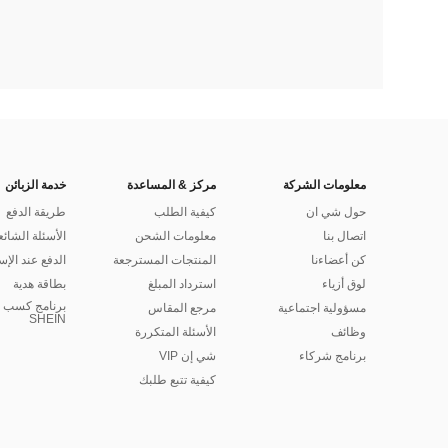
معلومات الشركة
مركز & المساعدة
خدمة الزبائن
حول شي ان
كيفية الطلب
طريقة الدفع
اتصال بنا
معلومات الشحن
الأسئلة الشائع
كن أعضاءنا
المنتجات المسترجعة
الدفع عند الإس
لوق أزياء
استرداد المبلغ
بطاقة هدية
برنامج كسب ا
مسؤولية اجتماعية
مرجع المقاس
SHEIN
وظائف
الأسئلة المتكررة
برنامج شركاء
شي إن VIP
كيفية تتبع طلبك