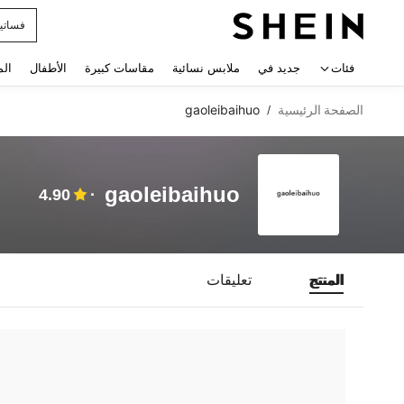
فساتي
 navigate search
فئات
جديد في
ملابس نسائية
مقاسات كبيرة
الأطفال
الم
الصفحة الرئيسية
gaoleibaihuo
/
gaoleibaihuo
4.90
المنتج
تعليقات