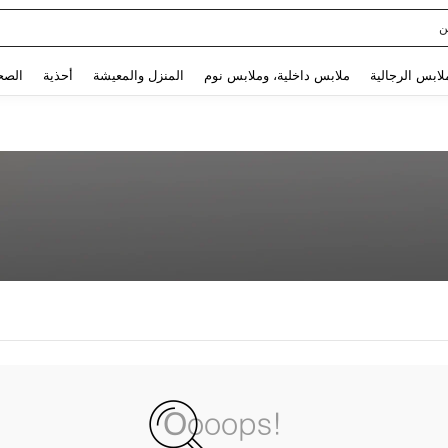
ن
Use up and down arrow keys to البحث الأخير and البحث والعثور. Press Enter to select.
لابس الرجالية
ملابس داخلية، وملابس نوم
المنزل والمعيشة
أحذية
الصح