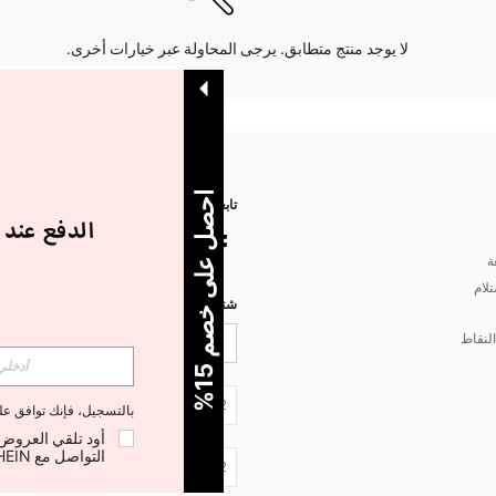
لا يوجد منتج متطابق. يرجى المحاولة عبر خيارات أخرى.
ا
%
تابعنا على
ة
تلام
شتركي مع شي إن لتصلك أخبار الموضة
لنقاط
5
ح
ص
ل
ع
ل
ى
خ
ص
م
1
JO + 962
بالتسجيل، فإنك توافق ع
التواصل مع SHEIN لإلغاء الاشتراك في أي وقت.
JO + 962