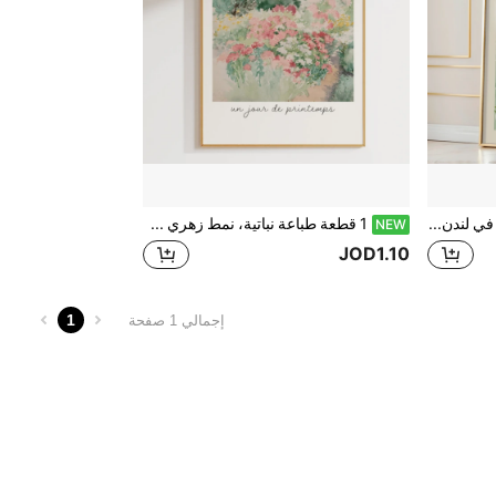
لوحة طباعة سوق الزهور في لندن، ملصق سوق الزهور، ديكور جداري للزهور البرية، لوحة ديكورية للغرفة المعيشة أو غرفة النوم، فن زهري حديث (إطار اختياري)
1 قطعة طباعة نباتية، نمط زهري ربيعي، ديكور جداري قابل للطباعة، أسلوب بوهيمي (إطار اختياري)
NEW
JOD1.10
1
إجمالي 1 صفحة