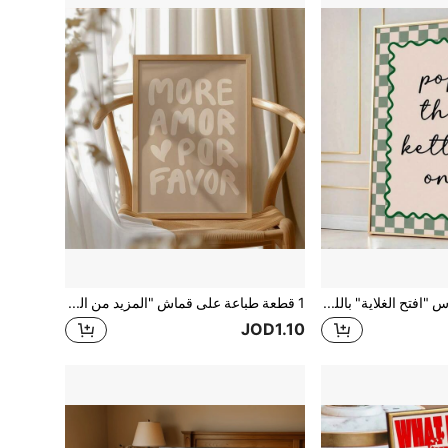
1 قطعة ملصق كانفاس "افتح الغلاية" باللون الأخضر/الوردي (مؤطر/غير مؤطر)، طباعة فنية لشعار المطبخ، ديكور جمالي بسيط، فن جميل، مناسب للسكن الجامعي والغرف المعيشية والنوم، ديكور منزلي حديث، هدية لتدشين المنزل.
1 قطعة طباعة على قماش "المزيد من الحب من فضلك" ديكور جداري فني حداثي بألوان بيج وكراميل للغرفة والمكتب وغرفة المعيشة والكافيه والسكن الجامعي، تصميم حبر على قماش، لوحة فنية للمعيشة، فن جداري حداثي، تصميم فني للهدايا، إطار اختياري
JOD1.10