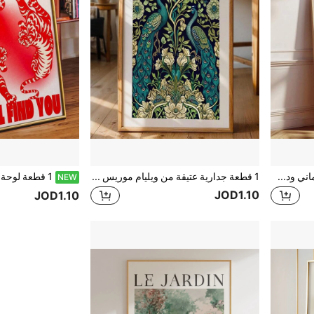
لوحة جدارية فنية بطباعة خط ألماني ودي بطراز بوهيمي رجعي، لوحة قماشية بخط وردي، ديكور جداري فريد وإبداعي، مناسب لديكور المنزل، غرفة النوم، غرفة المعيشة، الحمام، ديكور الجدران، اختياري مع إطار
1 قطعة جدارية عتيقة من ويليام موريس بطاووس وحدائق كيو - ملصق زهري أنيق، طباعة على قماش، مؤطر أو غير مؤطر، هدية مثالية للترحيب بالمنزل الجديد، ديكور شقة سكن جامعي
NEW
JOD1.10
JOD1.10