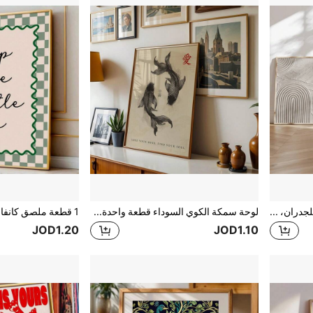
3 قطع من لوحات الفن الحديثة للجدران، مجموعة لوحات كانفاس مجردة - ديكور جداري أنيق باللون الأبيض والرمادي، ألوان أرضية، ألوان محايدة، فن الزن، خطوط هندسية، طراز المزرعة، طراز حديقة الزن، مع أو بدون إطارات، ديكور الغرفة، ديكور المنزل، ديكور شقة الطالب الجامعي، الفندق، المنزل، غرفة المعيشة، غرفة النوم، الحمام ومكتب ديكور الجدران هدية.
لوحة سمكة الكوي السوداء قطعة واحدة، ديكور جداري بالطراز الياباني، لوحة فنية عتيقة، ديكور جداري أنيق، ملصق سمكة الكوي، لوحة فنية يابانية، مناسبة لديكور المنزل، ديكور الغرفة، ديكور غرفة النوم، ديكور غرفة المعيشة، ديكور الحمام، ديكور الجدران، خيار لوحة فنية جدارية مع إطار.
JOD1.20
JOD1.10