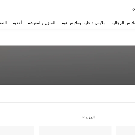
ن
Use up and down arrow keys to البحث الأخير and البحث والعثور. Press Enter to select.
لابس الرجالية
ملابس داخلية، وملابس نوم
المنزل والمعيشة
أحذية
الصح
المزيد