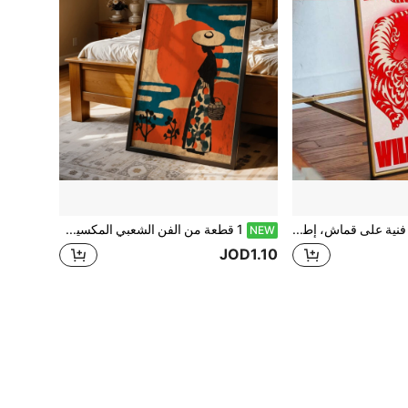
1 قطعة لوحة فنية على قماش، إطار من الخشب الصلب، 40*50 سم، نمط النمر، أسلوب السبعينات، ملصق ملهم، فن جمالي، جدارية حمراء، طباعة فنية عصرية، ملصق عتيق، فن، ملصق عتيق، لوحة ديكور غرفة المعيشة، هدية عيد ميلاد وتخرج
1 قطعة من الفن الشعبي المكسيكي، طباعات تجريدية، لوحات جدارية ملونة بشخصيات، ديكور لاتيني رجعي، لوحات جدارية برتقالية، المكسيك، (إطار اختياري)
NEW
JOD1.10