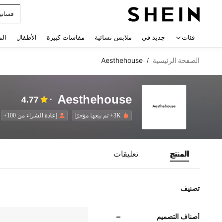
فساتي
 navigate search
فئات
جديد في
ملابس نسائية
مقاسات كبيرة
الأطفال
الم
الصفحة الرئيسية
Aesthehouse
/
Aesthehouse
4.77
3K+ تم بيعها مؤخرًا
إعادة الشراء من 100+
المنتج
تعليقات
تصنيف
أصناف التصميم