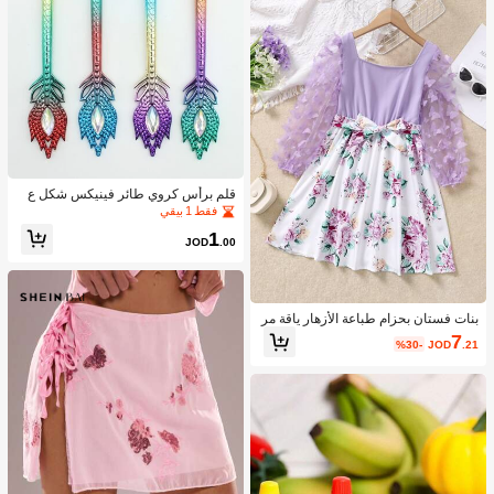
| تصميم كلاسيكي | مرن
قلم برأس كروي طائر فينيكس شكل ع
شوائي قطعة واحدة
فقط 1 بيقي
1
JOD
.00
بنات فستان بحزام طباعة الأزهار ياقة مر
بع فراشة مزين
7
%30-
JOD
.21