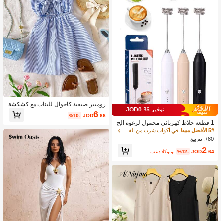
رومبير صيفية كاجوال للبنات مع كشكشة
توفير JOD0.36
وربطة عقدة وخطوط، مناسبة للعطلات ال
6
%10-
JOD
.66
صيفية والشاطئ
1 قطعة خلاط كهربائي محمول لرغوة الح
ليب، رغاية الحليب القابلة للشحن - شحن
5# الأفضل مبيعا
في أكواب شرب من الفولاذ المقاوم للصدأ جهاز رغوة ال
USB، 3 سرعات، خلاط حليب كهربائي ص
80+. تم بيع
غير، مناسب للقهوة/اللاتيه/الكابتشينو/الش
2
وكولاتة الساخنة/البيض
.64
JOD
%12-
بعد الكوبون