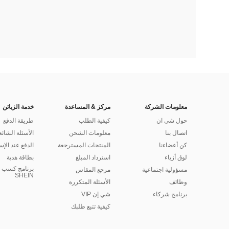
معلومات الشركة
مركز & المساعدة
خدمة الزبائن
حول شي ان
كيفية الطلب
طريقة الدفع
اتصال بنا
معلومات الشحن
الأسئلة الشائع
كن أعضاءنا
المنتجات المسترجعة
الدفع عند الإس
لوق أزياء
استرداد المبلغ
بطاقة هدية
برنامج كسب ا
مسؤولية اجتماعية
مرجع المقاس
SHEIN
وظائف
الأسئلة المتكررة
برنامج شركاء
شي إن VIP
كيفية تتبع طلبك