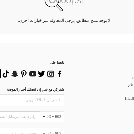
لا يوجد منتج متطابق. يرجى المحاولة عبر خيارات أخرى.
تابعنا على
ة
تلام
شتركي مع شي إن لتصلك أخبار الموضة
لنقاط
JO + 962
JO + 962