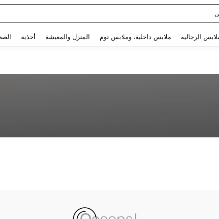
ن
Use up and down arrow keys to البحث الأخير and البحث والعثور. Press Enter to select.
لابس الرجالية
ملابس داخلية، وملابس نوم
المنزل والمعيشة
أحذية
الصح