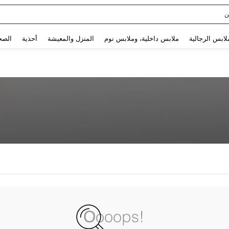
ن
Use up and down arrow keys to البحث الأخير and البحث والعثور. Press Enter to select.
لابس الرجالية
ملابس داخلية، وملابس نوم
المنزل والمعيشة
أحذية
الصح