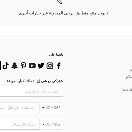
لا يوجد منتج متطابق. يرجى المحاولة عبر خيارات أخرى.
تابعنا على
ة
تلام
شتركي مع شي إن لتصلك أخبار الموضة
لنقاط
JO + 962
JO + 962