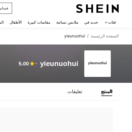
فساتي
 navigate search
فئات
جديد في
ملابس نسائية
مقاسات كبيرة
الأطفال
الم
الصفحة الرئيسية
yieunuohui
/
yieunuohui
5.00
المنتج
تعليقات