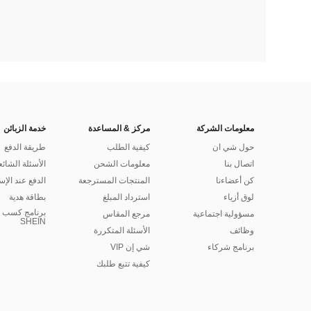
معلومات الشركة
مركز & المساعدة
خدمة الزبائن
حول شي ان
كيفية الطلب
طريقة الدفع
اتصال بنا
معلومات الشحن
الأسئلة الشائع
كن أعضاءنا
المنتجات المسترجعة
الدفع عند الإس
لوق أزياء
استرداد المبلغ
بطاقة هدية
برنامج كسب ا
مسؤولية اجتماعية
مرجع المقاس
SHEIN
وظائف
الأسئلة المتكررة
برنامج شركاء
شي إن VIP
كيفية تتبع طلبك