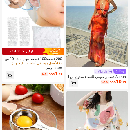
توفير JOD0.02
200 قطعة/100 قطعة-حجم ممتد: 10 س
م/3.9 بوصة أغطية أذن شفافة للاستخدام
2# الأفضل مبيعا
في أساسيات للرضع .
مرة واحدة للأطفال، أغطية أذن شفافة م
200+. تم بيع
رنة لحماية الأذن من ماء الاستحمام، ضرو
Aloruh
1
%2-
JOD
.08
ريات حديثي الولادة، الاستحمام، حمام الأ
Aloruh فستان صيفي للنساء مفتوح من ا
طفال، أغطية أذن للسباحة، مناسبة للأطف
10
لظهر وملتف عند الرقبة
%30-
JOD
.15
ال والمراهقين.