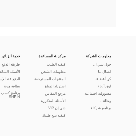
معلومات الشركة
مركز & المساعدة
خدمة الزبائن
حول شي ان
كيفية الطلب
طريقة الدفع
اتصال بنا
معلومات الشحن
الأسئلة الشائع
كن أعضاءنا
المنتجات المسترجعة
الدفع عند الإس
لوق أزياء
استرداد المبلغ
بطاقة هدية
برنامج كسب ا
مسؤولية اجتماعية
مرجع المقاس
SHEIN
وظائف
الأسئلة المتكررة
برنامج شركاء
شي إن VIP
كيفية تتبع طلبك