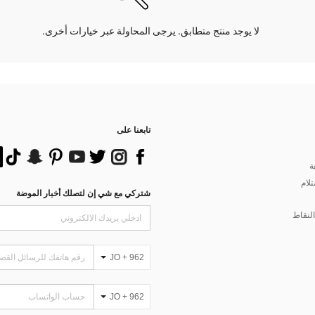
لا يوجد منتج متطابق. يرجى المحاولة عبر خيارات أخرى.
تابعنا على
ة
تلام
شتركي مع شي إن لتصلك أخبار الموضة
لنقاط
JO + 962
JO + 962