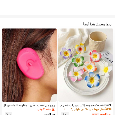
ربما يعجبك هذا أيضاً
8/4/1 قطعة/مجموعة إكسسوارات شعر ب
زوج من أغطية الأذن المقاومة للماء من ال
نقشة زهور استوائية، مشابك شعر بلومير
سيليكون لصبغ الشعر، أداة تصفيف الشع
فقط 2 بيقي
9# الأفضل مبيعا
في ملابس هاواي إكسسوارات
يا ملونة، مناسبة لعطلات الشاطئ والتص
ر في صالون الحلاقة
0
0
JOD
.90
%14-
JOD
.43