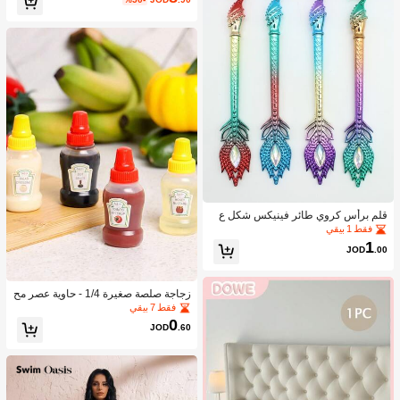
قلم برأس كروي طائر فينيكس شكل ع
شوائي قطعة واحدة
فقط 1 بيقي
1
JOD
.00
زجاجة صلصة صغيرة 1/4 - حاوية عصر مح
مولة للتوابل لصلصة الطماطم والزيت و
فقط 7 بيقي
صلصة الصويا والعسل - بلاستيك، مثالية ل
0
JOD
.60
غداء المكتب، حاوية بلاستيكية محمولة، أد
وات مطبخ للنزهات المكتبية