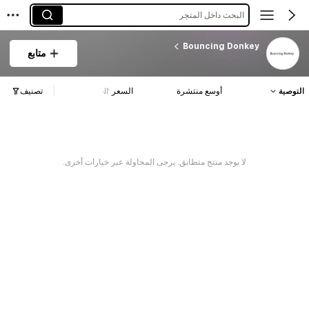
البحث داخل المتجر
Bouncing Donkey
متابع
التوصية
أوسع منتشرة
السعر
تصنيف
لا يوجد منتج متطابق. يرجى المحاولة عبر خيارات أخرى.