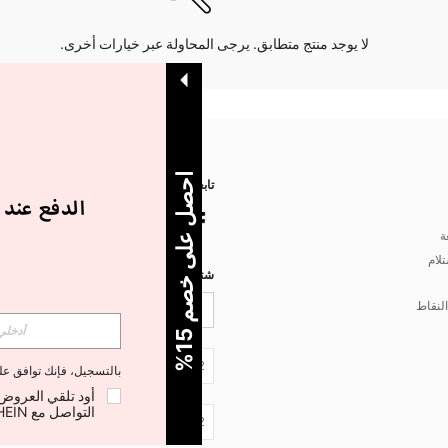
لا يوجد منتج متطابق. يرجى المحاولة عبر خيارات أخرى.
ا
%
تابعنا على
ة
تلام
شتركي مع شي إن لتصلك أخبار الموضة
لنقاط
5
ح
ص
ل
ع
ل
ى
خ
ص
م
1
JO + 962
بالتسجيل، فإنك توافق ع
التواصل مع SHEIN لإلغاء الاشتراك في أي وقت.
JO + 962