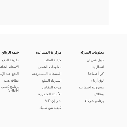
معلومات الشركة
مركز & المساعدة
خدمة الزبائن
حول شي ان
كيفية الطلب
طريقة الدفع
اتصال بنا
معلومات الشحن
الأسئلة الشائع
كن أعضاءنا
المنتجات المسترجعة
الدفع عند الإس
لوق أزياء
استرداد المبلغ
بطاقة هدية
برنامج كسب ا
مسؤولية اجتماعية
مرجع المقاس
SHEIN
وظائف
الأسئلة المتكررة
برنامج شركاء
شي إن VIP
كيفية تتبع طلبك