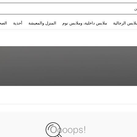
ن
Use up and down arrow keys to البحث الأخير and البحث والعثور. Press Enter to select.
لابس الرجالية
ملابس داخلية، وملابس نوم
المنزل والمعيشة
أحذية
الصح