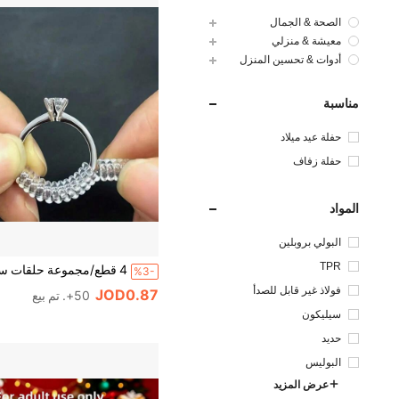
الصحة & الجمال
معيشة & منزلي
أدوات & تحسين المنزل
مناسبة
حفلة عيد ميلاد
حفلة زفاف
المواد
البولي بروبلين
TPR
%3-
فولاذ غير قابل للصدأ
JOD0.87
50+. تم بيع
سيليكون
حديد
البوليس
تر
عرض المزيد