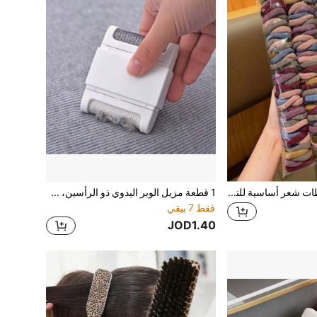
100 قطعة/عبوة ربطات شعر أساسية للنساء، أشرطة مطاطية بسيطة وخالية من الغرز، مناسبة للسيدات. عصرية وبسيطة وراحة، مطاطية عالية المرونة وقوية وقابلة لإعادة الاستخدام، مناسبة للذيول. هذه الربطات المطاطية عالية المرونة لطيفة على الشعر ولا تتلف جودة الشعر. مناسبة جدًا للاستخدام اليومي.
1 قطعة مزيل الوبر اليدوي ذو الرأسين، ماكينة إزالة الزغب المحمولة للسترات والمعاطف لاستخدام المنزل والسفر
فقط 7 بيقي
JOD1.40