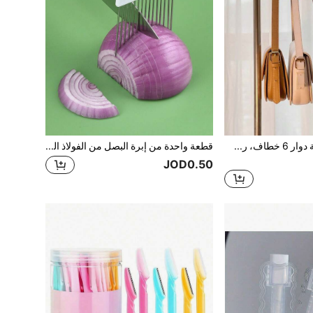
1 قطعة حامل أحزمة دوار 6 خطاف، رف منظم للأحزمة قابل للدوران 360 درجة، موفر للمساحة، منظم ملحقات الخزانة للأحزمة والحمالات والقمصان العلوية والربطات والأوشحة والمحافظ وغيرها، خطاف أسود، مناسب للحمام والغرفة والمطبخ والحديقة والمكتب والشرفة أو أي مساحات أخرى، متعدد الوظائف، تخزين ونقل مريح.
قطعة واحدة من إبرة البصل من الفولاذ المقاوم للصدأ، قاطع وحامل متعدد الوظائف للبصل للمطبخ
JOD0.50