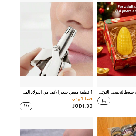
2 قطعة ألعاب ضغط لتخفيف التوتر، مناسبة كهدايا للأصدقاء والصديقات
1 قطعة مقص شعر الأنف من الفولاذ المقاوم للصدأ، مقص شعر الأنف اليدوي، ماكينة حلاقة شعر الأنف، آلة قطع محمولة للرجال والنساء، أداة إزالة شعر الوجه صديقة للبشرة مع وظيفة التشذيب الدقيق
فقط 1 بيقي
JOD1.30