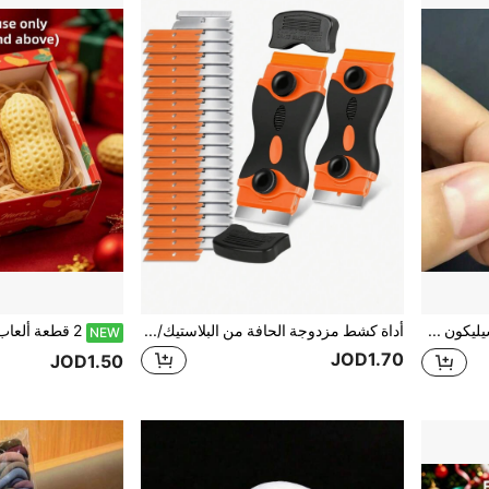
4 قطع/مجموعة حلقات سيليكون قابلة للتعديل لتغيير حجم الخاتم، حلقات سيليكون شفافة لحماية الخواتم، مناسبة للرجال والنساء، تسمح لك بضبط حجم الخاتم دون إعادة تشكيله
أداة كشط مزدوجة الحافة من البلاستيك/المعدن - أداة كشط بلاستيكية مع شفرات معدنية وبلاستيكية، مناسبة لإزالة الفينيل والطلاء والملصقات وتنظيف السيارات والنوافذ والزجاج والخشب والأدوات المطبخية دون خدش
NEW
JOD1.70
JOD1.50