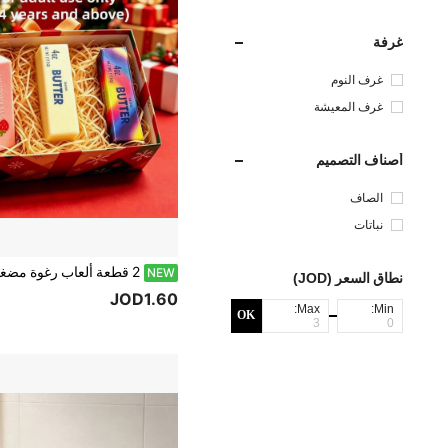
غرفة
غرف النوم
غرف المعيشة
أصناف التصميم
الصاف
نباتات
NEW
نطاق السعر (JOD)
JOD1.60
Max:
Min:
OK