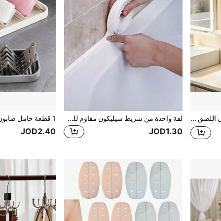
1 قطعة حامل صابون ذاتي اللصق مثبت على الحائط مع غطاء، حامل صابون بدون ثقب مع تصريف، منظم تخزين صابون متعدد الوظائف للحمام والدش
لفة واحدة من شريط سيليكون مقاوم للماء والعفن للحمام، شريط لاصق للختم الذاتي للمطبخ والحمام، شريط مقاوم للماء للحمام لتجنب البلل، ملصقات جميلة لوصلات حوض المطبخ، ملصقات، ملصقات حائط، ملصقات فينيل لديكور المنزل، عناصر ديكور الربيع لتجديد منزلك، ملصقات ديكور الاحتفالات هدايا عيد الميلاد والتخرج
JOD2.40
JOD1.30