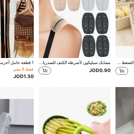
قطعة واحدة لعبة تخفيف الضغط من السيليكون على شكل الفول السوداني بأسلوب الضغط (يرجى التحقق من جدول المقاسات قبل الطلب، يحتوي على معلومات مهمة) - جهاز تخفيف الضغط الحسي للبالغين، مناسب للاسترخاء في المكتب/التفاعل في الحفلات، لعبة ضغط الفول السوداني الإبداعية لتخفيف الضغط، قابلة للتطبيق في بيئات المكتب والحرم الجامعي، وأيضًا هدية مثالية لأعياد الميلاد والعطلات والتجمعات العائلية.
مشابك سيليكون لأشرطة الكتف للصدريات، لون عاري/أبيض/أسود، وسادات كتف مانعة للانزلاق، واقي أشرطة الصدرية ناعم وغير مرئي (مع ثقوب)
فقط 6 بيقي
JOD0.90
JOD1.30