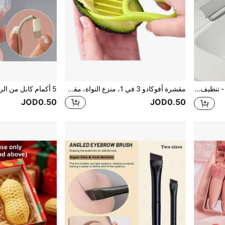
مسح صغير قابل للسحب - تنظيف مزدوج للرطب/الجاف، تصميم مدمج موفر للمساحة، هيكل بلاستيكي متين، مناسب للمطبخ والحمام وغرفة المعيشة وزجاج السيارة - أداة تنظيف متعددة الوظائف، تنظيف الحمام، تصميم مقبض أنيق، رأس تنظيف فعال، مسح الأرضيات
مقشرة أفوكادو 3 في 1، منزع النواة، مقشرة الزبدة/الفاكهة، مبشرة، فاصل اللب، سكين بلاستيكي، أداة مطبخ للخضروات، لوازم منزلية
JOD0.50
JOD0.50