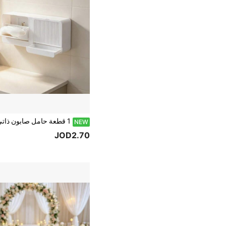
NEW
JOD2.70