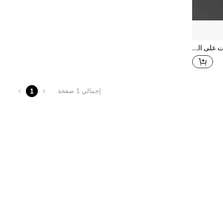
1 قطعة حامل صابون مثبت على الحائط ذاتي اللصق مع غطاء، حامل صابون بدون ثقب مع تصريف، منظم تخزين صابون متعدد الوظائف للحمام والدش
1
إجمالي 1 صفحة