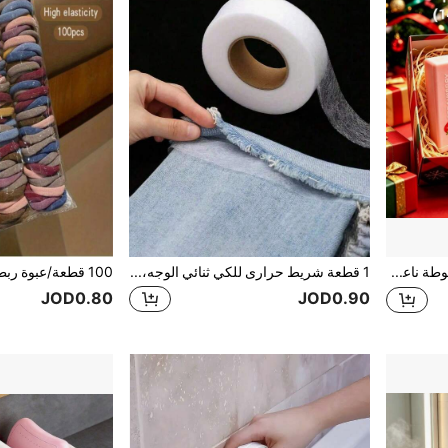
2 قطعة ألعاب رغوة مضغوطة ناعمة برائحة الزبدة والفراولة، ملمس فائق النعومة، عطر طبيعي، ألعاب تخفيف الضغط على شكل طعام (بدون صندوق تغليف)، مثالية كهدايا حفلات، تخفيف القلق، أنماط متعددة متاحة، مناسبة كهدايا تخفيف الضغط وهدايا العطلات، شكل حلوى الزبدة، ناعمة ومرنة
1 قطعة شريط حرارى للكي ثنائي الوجه، شريط لاصق قوي للربط الحراري، شبكة قابلة للكي للتعديلات على الملابس، البناطيل، الجينز، التنانير
JOD0.80
JOD0.90