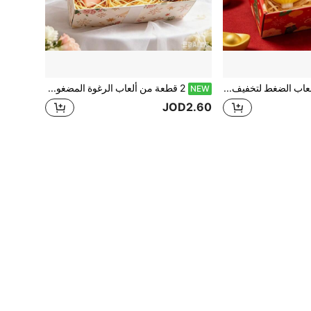
قطعتان من ألعاب الضغط لتخفيف التوتر، مناسبة كهدايا للأصدقاء والصديقات
2 قطعة من ألعاب الرغوة المضغوطة الناعمة برائحة الزبدة والفراولة، لمس فائق النعومة، رائحة طبيعية، ألعاب تخفيف الضغط على شكل الطعام (بدون صندوق التعبئة)، مثالية كهدايا الحفلات، تخفيف القلق، متوفرة بأنماط متعددة، مناسبة كهدايا تخفيف الضغط وهدايا العطلات، شكل حلوى الزبدة، ناعمة ومرنة
NEW
JOD2.60