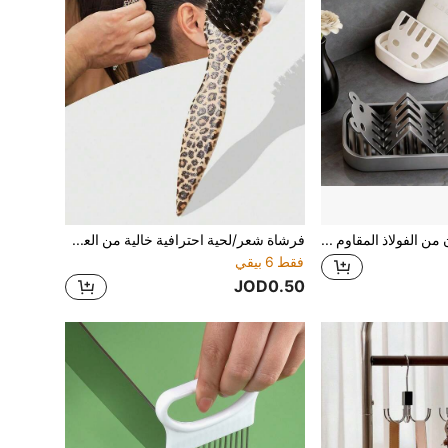
1 قطعة حامل صابون من الفولاذ المقاوم للصدأ، رف تصريف متموج، صندوق صابون منزلي بدون تراكم المياه، رف تخزين الصابون على سطح الطاولة، حامل إسفنج متعدد الشبكات للتصريف، صينية تخزين إسفنج وصابون وفرشاة تنظيف بجانب حوض المطبخ
فرشاة شعر/لحية احترافية خالية من العطور، مشط ذو لون أومبير وفرشاة تنظيف للتصفيف، أداة صيانة ناعمة، مناسبة للشعر الخشن والناعم، قابلة للاستخدام في اليوم الوطني، الاستخدام في الحمام، تدليك فروة الرأس، العودة إلى المدرسة، عطلات السفر، الحياة اليومية، وكذلك هدية رائعة للعائلة والأصدقاء
فقط 6 بيقي
JOD0.50