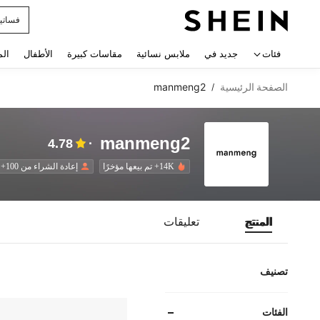
فستان
 navigate search
فئات
جديد في
ملابس نسائية
مقاسات كبيرة
الأطفال
الم
الصفحة الرئيسية
manmeng2
/
manmeng2
4.78
14K+ تم بيعها مؤخرًا
إعادة الشراء من 100+
المنتج
تعليقات
تصنيف
الفئات