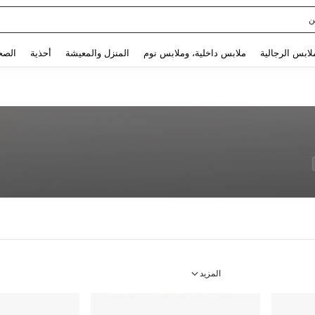
Use up and down arrow keys to البحث الأخير and البحث والعثور. Press Enter to select.
لابس الرجالية
ملابس داخلية، وملابس نوم
المنزل والمعيشة
أحذية
الصح
المزيد