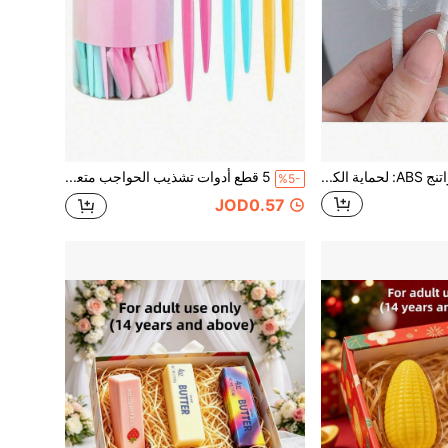
5 أكمام كابل من الراتنج ABS: لحماية الكابلات من التلف والفصل، وإضافة طابع أنيق فوراً
5 قطع أدوات تشذيب الحواجب متعددة الوظائف الأكثر مبيعاً، أدوات تجميل ومكياج، ألوان صدفية متوفرة باللون الوردي/الأزرق/الأصفر/الأخضر النعناعي، تركيبة لطيفة خالية من العطور. لا تحتاج إلى إكسسوارات لتشذيب الحواجب والوجه والذراعين والساقين وأجزاء الجسم الأخرى
%5-
JOD0.57