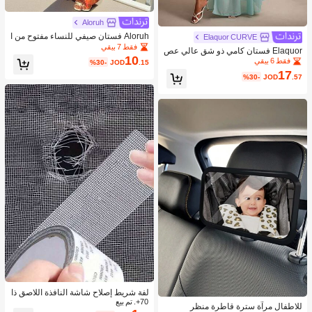
Aloruh
Aloruh فستان صيفي للنساء مفتوح من ا
Elaquor CURVE
لظهر وملتف عند الرقبة
فقط 7 بيقي
Elaquor فستان كامي ذو شق عالي عص
10
ري ذو رقعات من الترتر لمقاسات كبيرة
فقط 6 بيقي
%30-
JOD
.15
للصيف
17
%30-
JOD
.57
لفة شريط إصلاح شاشة النافذة اللاصق ذا
70+. تم بيع
تيًا، مناسب لإصلاح باب الغرفة الجامعية/
للاطفال مرآة سترة قاطرة منظر
شبكة الستائر/شاشة الإصلاح، شريط إصلا