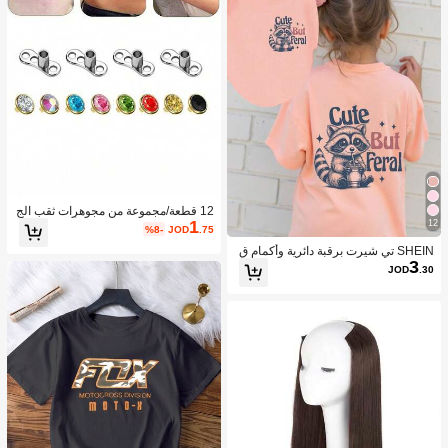
12 قطعة/مجموعة من مجوهرات ثقب الج
1
12
سم من الفولاذ المقاوم للصدأ للنساء والر
%8-
JOD
.75
جال
SHEIN تي شيرت برقبة دائرية وأكمام ق
3
صيرة للفتيات بطباعة رسومية لنمر الراك
JOD
.30
ون واللفظ "جميل ولكن متوحش"، للصي
ف