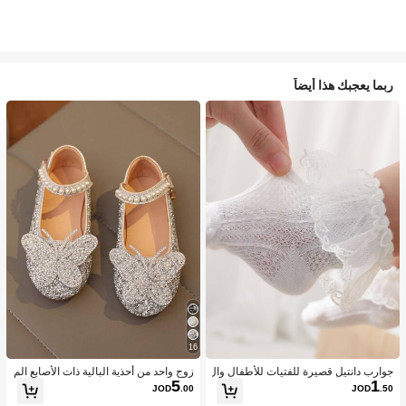
ربما يعجبك هذا أيضاً
16
جوارب دانتيل قصيرة للفتيات للأطفال وال
زوج واحد من أحذية البالية ذات الأصابع الم
5
1
رضع بنمط الأميرة اللطيفة، الخامة، مريح
غلقة والمزينة بالترتر والفصوص والفيونك
JOD
.00
JOD
.50
ة ومتوفرة بتصميم دانتيل بأجنحة بيضاء و
ة الوردية المناسبة للبنات ذوات المقاسا