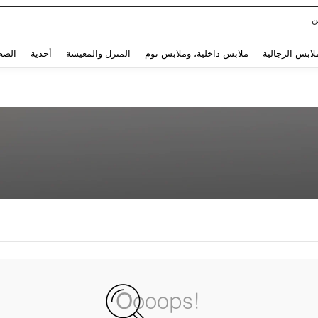
ن
Use up and down arrow keys to البحث الأخير and البحث والعثور. Press Enter to select.
لابس الرجالية
ملابس داخلية، وملابس نوم
المنزل والمعيشة
أحذية
الصح