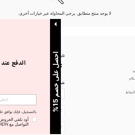
لا يوجد منتج متطابق. يرجى المحاولة عبر خيارات أخرى.
ا
%
تابعنا على
ة
تلام
شتركي مع شي إن لتصلك أخبار الموضة
لنقاط
5
ح
ص
ل
ع
ل
ى
خ
ص
م
1
JO + 962
بالتسجيل، فإنك توافق ع
التواصل مع SHEIN لإلغاء الاشتراك في أي وقت.
JO + 962