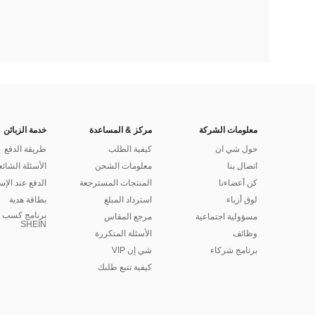
معلومات الشركة
مركز & المساعدة
خدمة الزبائن
حول شي ان
كيفية الطلب
طريقة الدفع
اتصال بنا
معلومات الشحن
الأسئلة الشائع
كن أعضاءنا
المنتجات المسترجعة
الدفع عند الإس
لوق أزياء
استرداد المبلغ
بطاقة هدية
برنامج كسب ا
مسؤولية اجتماعية
مرجع المقاس
SHEIN
وظائف
الأسئلة المتكررة
برنامج شركاء
شي إن VIP
كيفية تتبع طلبك