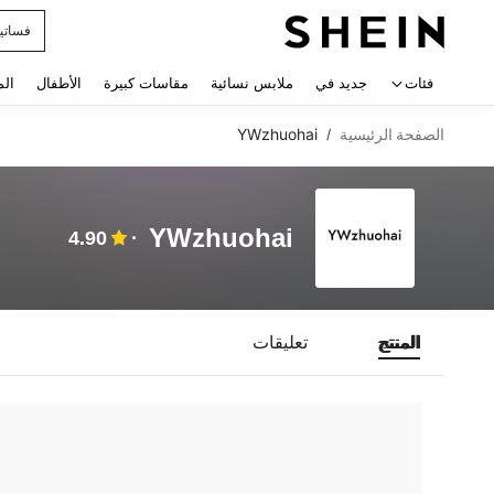
فساتي
 navigate search
فئات
جديد في
ملابس نسائية
مقاسات كبيرة
الأطفال
الم
الصفحة الرئيسية
YWzhuohai
/
YWzhuohai
4.90
المنتج
تعليقات