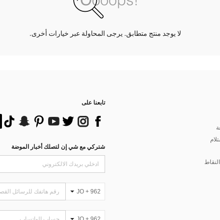
لا يوجد منتج متطابق. يرجى المحاولة عبر خيارات أخرى.
تابعنا على
ة
تلام
شتركي مع شي إن لتصلك أخبار الموضة
لنقاط
JO + 962
JO + 962