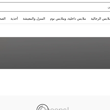
ن
Use up and down arrow keys to البحث الأخير and البحث والعثور. Press Enter to select.
لابس الرجالية
ملابس داخلية، وملابس نوم
المنزل والمعيشة
أحذية
الصح