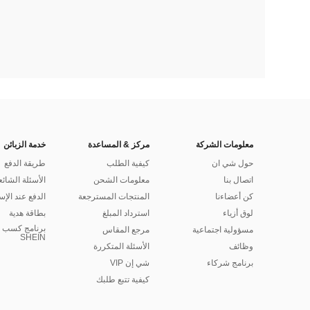
معلومات الشركة
مركز & المساعدة
خدمة الزبائن
حول شي ان
كيفية الطلب
طريقة الدفع
اتصال بنا
معلومات الشحن
الأسئلة الشائع
كن أعضاءنا
المنتجات المسترجعة
الدفع عند الإس
لوق أزياء
استرداد المبلغ
بطاقة هدية
برنامج كسب ا
مسؤولية اجتماعية
مرجع المقاس
SHEIN
وظائف
الأسئلة المتكررة
برنامج شركاء
شي إن VIP
كيفية تتبع طلبك