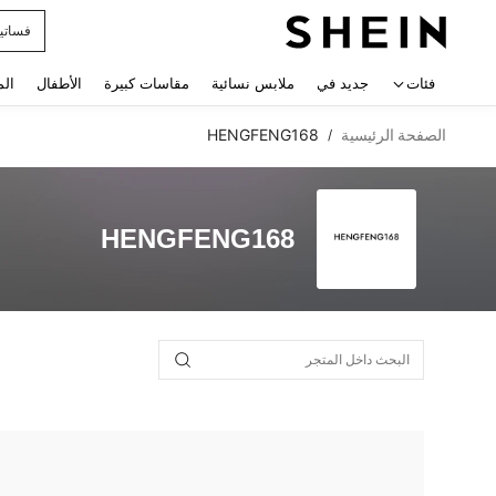
فساتي
 navigate search
فئات
جديد في
ملابس نسائية
مقاسات كبيرة
الأطفال
الم
الصفحة الرئيسية
HENGFENG168
/
HENGFENG168